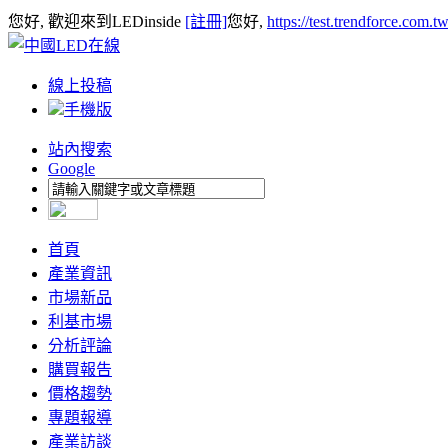
您好, 歡迎來到LEDinside
[註冊]
您好,
https://test.trendforce.com.
線上投稿
手機版
站內搜索
Google
首頁
產業資訊
市場新品
利基市場
分析評論
購買報告
價格趨勢
專題報導
產業訪談