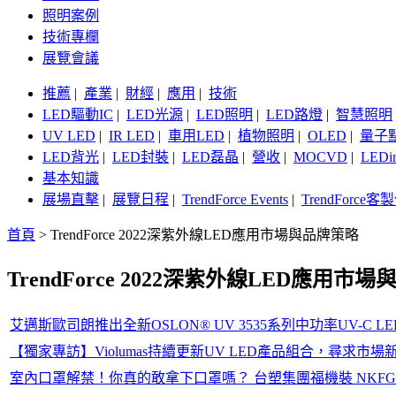
照明案例
技術專欄
展覽會議
推薦
|
產業
|
財經
|
應用
|
技術
LED驅動IC
|
LED光源
|
LED照明
|
LED路燈
|
智慧照明
UV LED
|
IR LED
|
車用LED
|
植物照明
|
OLED
|
量子
LED背光
|
LED封裝
|
LED磊晶
|
營收
|
MOCVD
|
LEDi
基本知識
展場直擊
|
展覽日程
|
TrendForce Events
|
TrendForce
首頁
>
TrendForce 2022深紫外線LED應用市場與品牌策略
TrendForce 2022深紫外線LED應用市
艾邁斯歐司朗推出全新OSLON® UV 3535系列中功率UV-C
【獨家專訪】Violumas持續更新UV LED產品組合，尋求市場
室內口罩解禁！你真的敢拿下口罩嗎？ 台塑集團福機裝 NKFG 