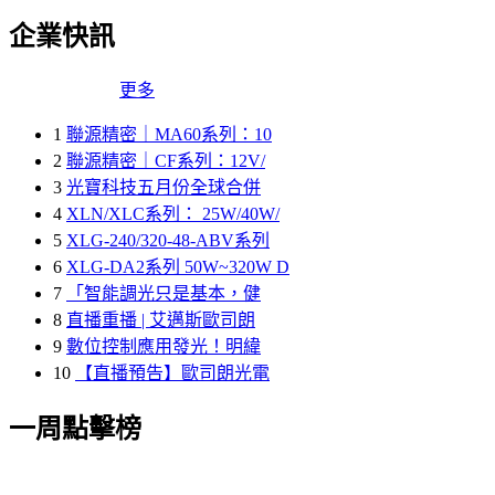
企業快訊
更多
1
聯源精密｜MA60系列：10
2
聯源精密｜CF系列：12V/
3
光寶科技五月份全球合併
4
XLN/XLC系列： 25W/40W/
5
XLG-240/320-48-ABV系列
6
XLG-DA2系列 50W~320W D
7
「智能調光只是基本，健
8
直播重播 | 艾邁斯歐司朗
9
數位控制應用發光！明緯
10
【直播預告】歐司朗光電
一周點擊榜