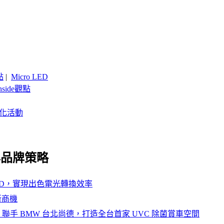
點
|
Micro LED
nside觀點
客製化活動
場與品牌策略
 LED，實現出色電光轉換效率
新商機
聯手 BMW 台北尚德，打造全台首家 UVC 除菌賞車空間