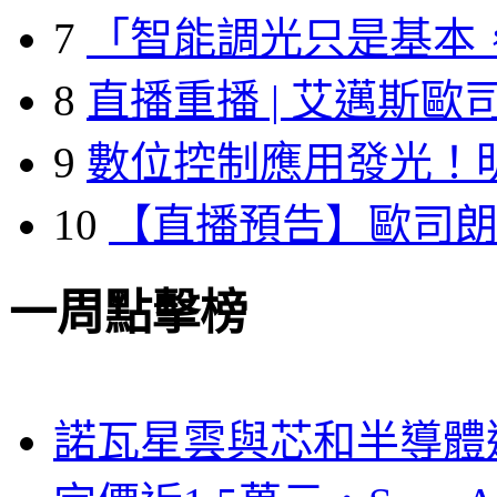
7
「智能調光只是基本
8
直播重播 | 艾邁斯歐
9
數位控制應用發光！
10
【直播預告】歐司
一周點擊榜
諾瓦星雲與芯和半導體達