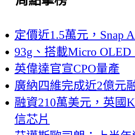
一周點擊榜
定價近1.5萬元，Snap
93g、搭載Micro OL
英偉達官宣CPO量產
廣納四維完成近2億元
融資210萬美元，英國Ku
信芯片