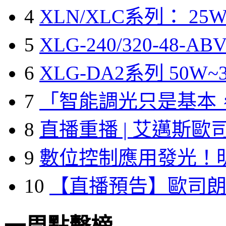
4
XLN/XLC系列： 25W
5
XLG-240/320-48-A
6
XLG-DA2系列 50W~3
7
「智能調光只是基本
8
直播重播 | 艾邁斯歐
9
數位控制應用發光！
10
【直播預告】歐司