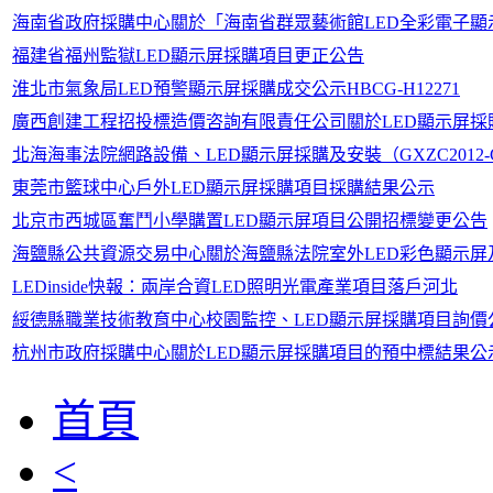
海南省政府採購中心關於「海南省群眾藝術館LED全彩電子顯
福建省福州監獄LED顯示屏採購項目更正公告
淮北市氣象局LED預警顯示屏採購成交公示HBCG-H12271
廣西創建工程招投標造價咨詢有限責任公司關於LED顯示屏採購（CJ
北海海事法院網路設備、LED顯示屏採購及安裝（GXZC2012-G1
東莞市籃球中心戶外LED顯示屏採購項目採購結果公示
北京市西城區奮鬥小學購置LED顯示屏項目公開招標變更公告
海鹽縣公共資源交易中心關於海鹽縣法院室外LED彩色顯示
LEDinside快報：兩岸合資LED照明光電產業項目落戶河北
綏德縣職業技術教育中心校園監控、LED顯示屏採購項目詢價
杭州市政府採購中心關於LED顯示屏採購項目的預中標結果公
首頁
<