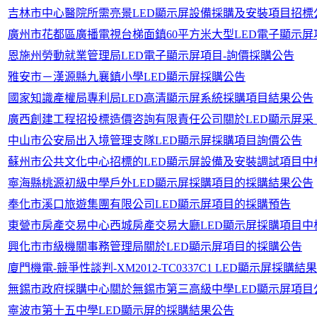
吉林市中心醫院所需亮景LED顯示屏設備採購及安裝項目招標
廣州市花都區廣播電視台梯面鎮60平方米大型LED電子顯示屏項目（
恩施州勞動就業管理局LED電子顯示屏項目-詢價採購公告
雅安市－漢源縣九襄鎮小學LED顯示屏採購公告
國家知識產權局專利局LED高清顯示屏系統採購項目結果公告
廣西創建工程招投標造價咨詢有限責任公司關於LED顯示屏采（CJZ
中山市公安局出入境管理支隊LED顯示屏採購項目詢價公告
蘇州市公共文化中心招標的LED顯示屏設備及安裝調試項目中
寧海縣桃源初級中學戶外LED顯示屏採購項目的採購結果公告
奉化市溪口旅遊集團有限公司LED顯示屏項目的採購預告
東營市房產交易中心西城房產交易大廳LED顯示屏採購項目中
興化市市級機關事務管理局關於LED顯示屏項目的採購公告
廈門機電-競爭性談判-XM2012-TC0337C1 LED顯示屏採購結
無錫市政府採購中心關於無錫市第三高級中學LED顯示屏項目
寧波市第十五中學LED顯示屏的採購結果公告