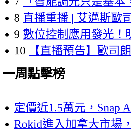
7
「智能調光只是基本
8
直播重播 | 艾邁斯歐
9
數位控制應用發光！
10
【直播預告】歐司
一周點擊榜
定價近1.5萬元，Snap
Rokid進入加拿大市