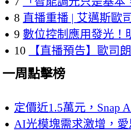
7
「智能調光只是基本
8
直播重播 | 艾邁斯歐
9
數位控制應用發光！
10
【直播預告】歐司
一周點擊榜
定價近1.5萬元，Snap
AI光模塊需求激增，愛