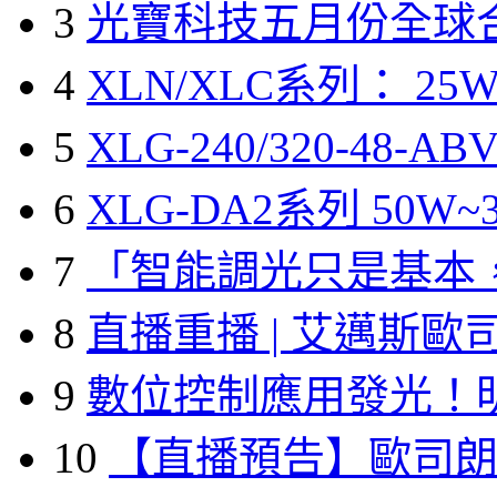
3
光寶科技五月份全球
4
XLN/XLC系列： 25W
5
XLG-240/320-48-A
6
XLG-DA2系列 50W~3
7
「智能調光只是基本
8
直播重播 | 艾邁斯歐
9
數位控制應用發光！
10
【直播預告】歐司