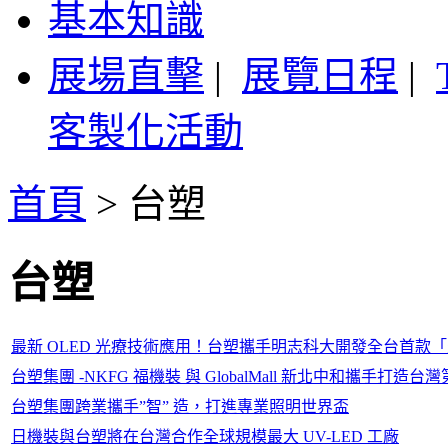
基本知識
展場直擊
|
展覽日程
|
客製化活動
首頁
>
台塑
台塑
最新 OLED 光療技術應用！台塑攜手明志科大開發全台首款
台塑集團 -NKFG 福機裝 與 GlobalMall 新北中和攜
台塑集團跨業攜手”智” 造，打進專業照明世界盃
日機裝與台塑將在台灣合作全球規模最大 UV-LED 工廠