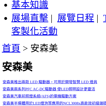
基本知識
展場直擊
|
展覽日程
|
客製化活動
首頁
>
安森美
安森美
安森美推出兩款 LED 驅動器，可用於開發智慧 LED 燈具
安森美兩系列PFC AC-DC驅動器 使LED照明設計更靈活
安森美汽車前照燈系統(AFS)的電機驅動方案
安森美半導體用於LED燈泡等應用的NCL3008x高能效初級端