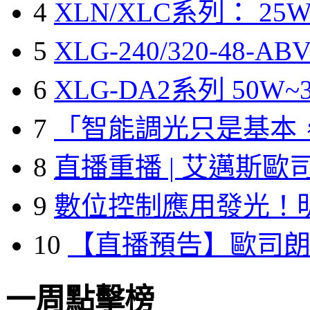
4
XLN/XLC系列： 25W
5
XLG-240/320-48-A
6
XLG-DA2系列 50W~3
7
「智能調光只是基本
8
直播重播 | 艾邁斯歐
9
數位控制應用發光！
10
【直播預告】歐司
一周點擊榜