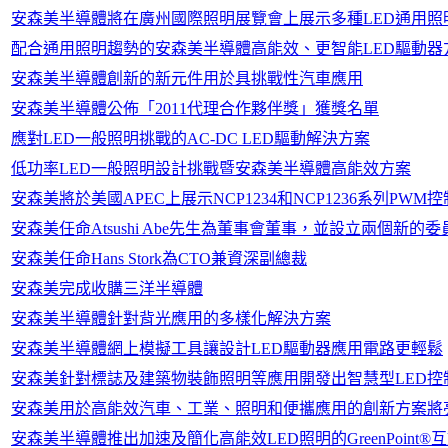
安森美半導體將在廣州國際照明展覽會上展示多種LED通用照
配合通用照明趨勢的安森美半導體高能效、更智能LED驅動器
安森美半導體創新的新元件用於具挑戰性汽車應用
安森美半導體公佈「2011代理合作夥伴獎」獲獎名單
應對LED一般照明挑戰的AC-DC LED驅動解決方案
低功率LED一般照明設計挑戰暨安森美半導體高能效方案
安森美將於美國APEC上展示NCP1234和NCP1236系列PWM
安森美任命Atsushi Abe先生為董事會董事，並設立兩個新的委
安森美任命Hans Stork為CTO兼資深副總裁
安森美完成收購三洋半導體
安森美半導體針對背光應用的多樣化解決方案
安森美半導體網上模擬工具讓設計LED驅動器應用電路更輕鬆
安森美針對標誌及建築物裝飾照明等應用開發出智慧型LED控
安森美用於高能效汽車、工業、照明和便攜應用的創新方案將亮
安森美半導體推出加速及簡化高能效LED照明的GreenPoint