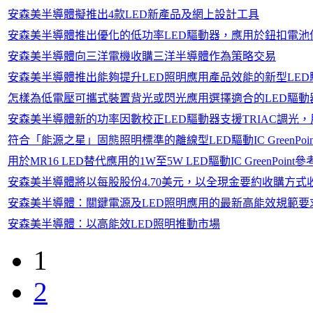
安森美半導體擬推出4款LED新產品及網上設計工具
安森美半導體推出優化的低功率LED驅動器，應用於鈕扣電池
安森美半導體向三洋電機收購三洋半導體作為策略交易
安森美半導體推出能夠提升LED照明應用產品效能的新型LED
怎樣為低電壓可攜式裝置背光或閃光應用選擇適合的LED驅動
安森美半導體新的功率因數校正LED驅動器支援TRIAC調光
符合「能源之星」固態照明標準的離線型LED驅動IC GreenPoi
用於MR16 LED替代應用的1W至5W LED驅動IC GreenPoint
安森美半導體將以每股股份4.70美元，以全現金要約收購方式收購Califor
安森美半導體：關鍵電源及LED照明應用的最新高能效規範要
安森美半導體：以高能效LED照明推動市場
1
2