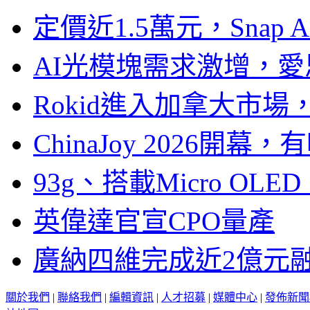
定價近1.5萬元，Snap
AI光模塊需求激增，愛
Rokid進入加拿大市
ChinaJoy 2026
93g、搭載Micro OL
英偉達官宣CPO量產
廣納四維完成近2億元
關於我們
|
聯絡我們
|
編輯資訊
|
人才招募
|
媒體中心
|
發佈新聞