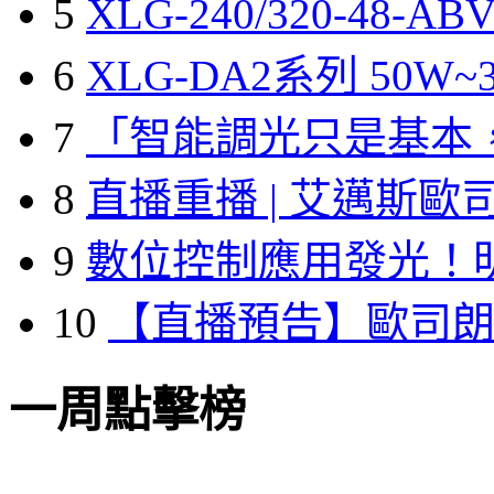
5
XLG-240/320-48-A
6
XLG-DA2系列 50W~3
7
「智能調光只是基本
8
直播重播 | 艾邁斯歐
9
數位控制應用發光！
10
【直播預告】歐司
一周點擊榜