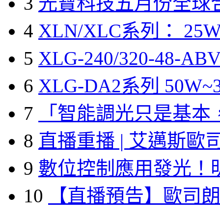
3
光寶科技五月份全球
4
XLN/XLC系列： 25W
5
XLG-240/320-48-A
6
XLG-DA2系列 50W~3
7
「智能調光只是基本
8
直播重播 | 艾邁斯歐
9
數位控制應用發光！
10
【直播預告】歐司