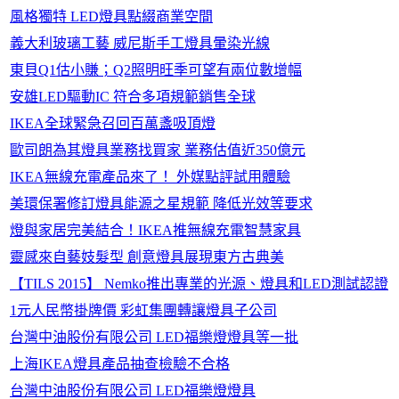
風格獨特 LED燈具點綴商業空間
義大利玻璃工藝 威尼斯手工燈具暈染光線
東貝Q1估小賺；Q2照明旺季可望有兩位數增幅
安雄LED驅動IC 符合多項規範銷售全球
IKEA全球緊急召回百萬盞吸頂燈
歐司朗為其燈具業務找買家 業務估值近350億元
IKEA無線充電產品來了！ 外媒點評試用體驗
美環保署修訂燈具能源之星規範 降低光效等要求
燈與家居完美結合！IKEA推無線充電智慧家具
靈感來自藝妓髮型 創意燈具展現東方古典美
【TILS 2015】 Nemko推出專業的光源、燈具和LED測試認證
1元人民幣掛牌價 彩虹集團轉讓燈具子公司
台灣中油股份有限公司 LED福樂燈燈具等一批
上海IKEA燈具產品抽查檢驗不合格
台灣中油股份有限公司 LED福樂燈燈具