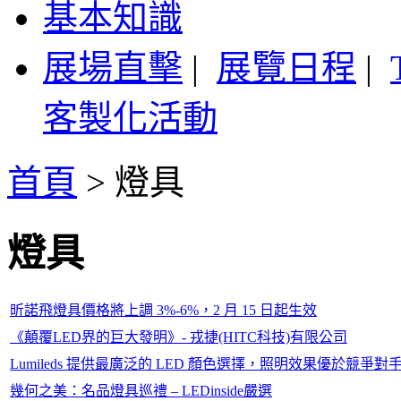
基本知識
展場直擊
|
展覽日程
|
客製化活動
首頁
>
燈具
燈具
昕諾飛燈具價格將上調 3%-6%，2 月 15 日起生效
《顛覆LED界的巨大發明》- 戎捷(HITC科技)有限公司
Lumileds 提供最廣泛的 LED 顏色選擇，照明效果優於競爭對手 
幾何之美：名品燈具巡禮 – LEDinside嚴選