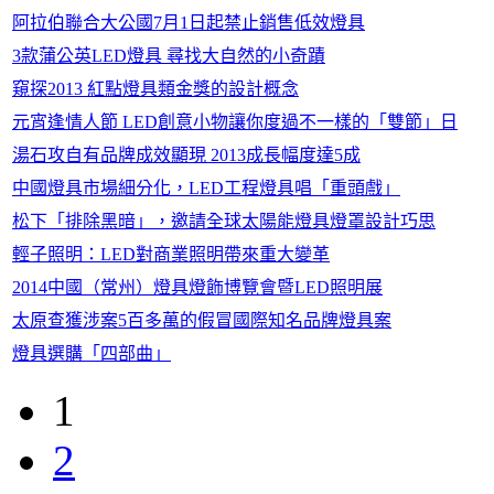
阿拉伯聯合大公國7月1日起禁止銷售低效燈具
3款蒲公英LED燈具 尋找大自然的小奇蹟
窺探2013 紅點燈具類金獎的設計概念
元宵逢情人節 LED創意小物讓你度過不一樣的「雙節」日
湯石攻自有品牌成效顯現 2013成長幅度達5成
中國燈具市場細分化，LED工程燈具唱「重頭戲」
松下「排除黑暗」，邀請全球太陽能燈具燈罩設計巧思
輕子照明：LED對商業照明帶來重大變革
2014中國（常州）燈具燈飾博覽會暨LED照明展
太原查獲涉案5百多萬的假冒國際知名品牌燈具案
燈具選購「四部曲」
1
2