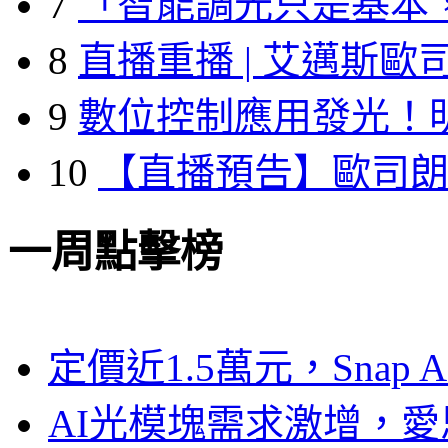
7
「智能調光只是基本
8
直播重播 | 艾邁斯歐
9
數位控制應用發光！
10
【直播預告】歐司
一周點擊榜
定價近1.5萬元，Snap
AI光模塊需求激增，愛