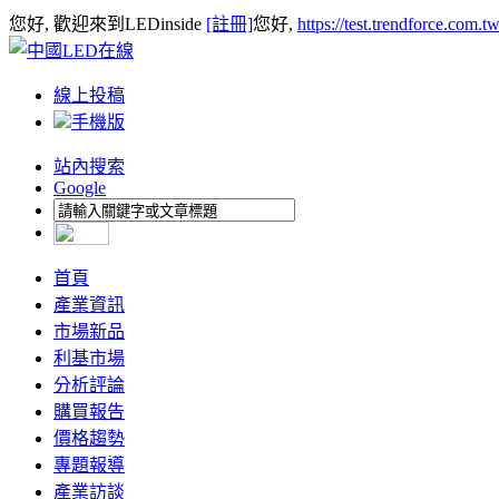
您好, 歡迎來到LEDinside
[註冊]
您好,
https://test.trendforce.com.
線上投稿
手機版
站內搜索
Google
首頁
產業資訊
市場新品
利基市場
分析評論
購買報告
價格趨勢
專題報導
產業訪談