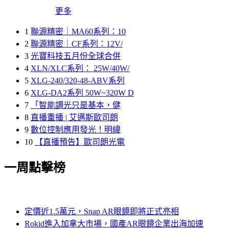
更多
1
聯源精密｜MA60系列：10
2
聯源精密｜CF系列：12V/
3
光寶科技五月份全球合併
4
XLN/XLC系列： 25W/40W/
5
XLG-240/320-48-ABV系列
6
XLG-DA2系列 50W~320W D
7
「智能調光只是基本，健
8
直播重播 | 艾邁斯歐司朗
9
數位控制應用發光！明緯
10
【直播預告】歐司朗光電
一周點擊榜
定價近1.5萬元，Snap AR眼鏡即將正式亮相
Rokid進入加拿大市場，國產AR眼鏡企業出海加速