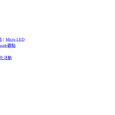
點
|
Micro LED
nside觀點
客製化活動