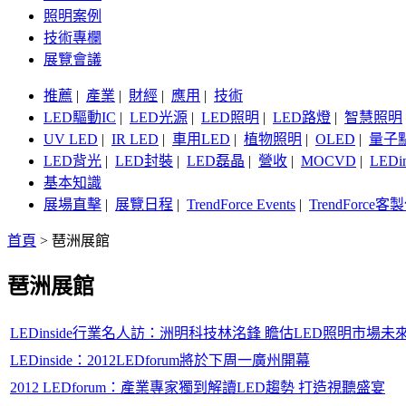
照明案例
技術專欄
展覽會議
推薦
|
產業
|
財經
|
應用
|
技術
LED驅動IC
|
LED光源
|
LED照明
|
LED路燈
|
智慧照明
UV LED
|
IR LED
|
車用LED
|
植物照明
|
OLED
|
量子
LED背光
|
LED封裝
|
LED磊晶
|
營收
|
MOCVD
|
LEDi
基本知識
展場直擊
|
展覽日程
|
TrendForce Events
|
TrendForce
首頁
>
琶洲展館
琶洲展館
LEDinside行業名人訪：洲明科技林洺鋒 瞻估LED照明市場未
LEDinside：2012LEDforum將於下周一廣州開幕
2012 LEDforum：產業專家獨到解讀LED趨勢 打造視聽盛宴