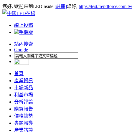
您好, 歡迎來到LEDinside
[註冊]
您好,
https://test.trendforce.com.
線上投稿
手機版
站內搜索
Google
首頁
產業資訊
市場新品
利基市場
分析評論
購買報告
價格趨勢
專題報導
產業訪談