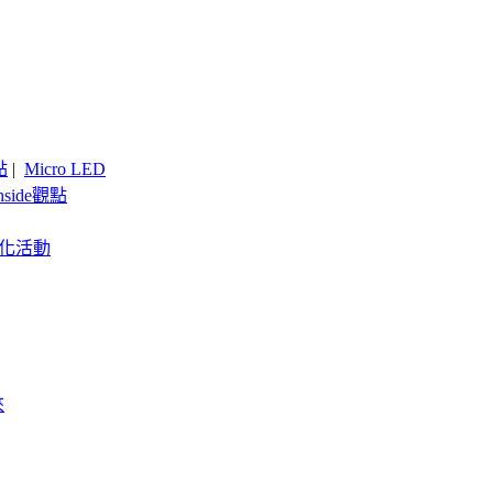
點
|
Micro LED
nside觀點
客製化活動
來