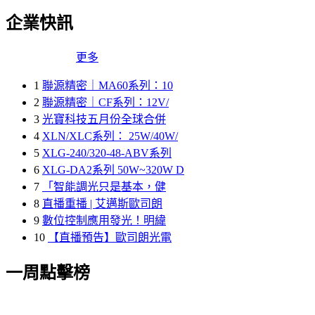
企業快訊
更多
1
聯源精密｜MA60系列：10
2
聯源精密｜CF系列：12V/
3
光寶科技五月份全球合併
4
XLN/XLC系列： 25W/40W/
5
XLG-240/320-48-ABV系列
6
XLG-DA2系列 50W~320W D
7
「智能調光只是基本，健
8
直播重播 | 艾邁斯歐司朗
9
數位控制應用發光！明緯
10
【直播預告】歐司朗光電
一周點擊榜