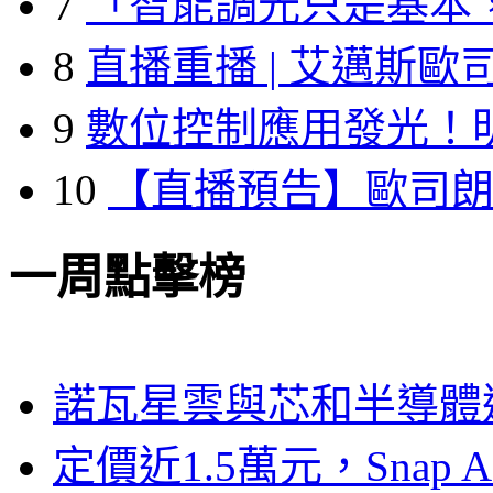
7
「智能調光只是基本
8
直播重播 | 艾邁斯歐
9
數位控制應用發光！
10
【直播預告】歐司
一周點擊榜
諾瓦星雲與芯和半導體達
定價近1.5萬元，Snap