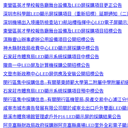
東營區英才學校報告廳舞台設備及LED屏採購項目更正公告
深圳市科學館LED顯示屏採購項目（重新招標）延期通知（二
深圳機場出入境邊防檢查站T3航站樓指揮中心LED電子屏顯
東營區英才學校報告廳舞台設備及LED屏採購項目招標公告
淇縣靈山辦事處辦公用設備項目公開招標公告
神木縣財政局收費中心LED顯示屏採購中標公告
石家莊市體育局LED顯示系統採購項目中標公告
隴南一中LED屏及計算機採購公開招標公告
文登市新政務中心LED屏供應及安裝公開招標公告
閔行區集中採購信息--有關華東師範大學第二附屬中學附屬初
石家莊市體育局LED顯示系統採購項目預中標公告
閔行區集中採購信息--有關閔行區機管局-房產交易中心浦江分
咸寧市城市廣告發展有限公司關於咸寧北出口戶外雙面LED
慈溪市體育場館管理處戶外P16 LED顯示屏的採購結果公告
阿克塞縣財政局政府採購辦阿克塞縣廣場LED室外全彩電子顯