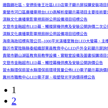
邊臨鎮社區、安德街後王社區LED店電子顯示屏採購安裝項目
東營市河口區廣播電視台LED高解析度顯示幕項目主要技術要
淇縣文化廣播電影電視局辦公用設備項目招標公告
文登市金融超市LED幕、觸摸屏機供應及安裝公開詢價二次公
淇縣文化廣播電影電視局辦公用設備項目招標公告
海南海政招標有限公司--1000平米演播室舞台LED大螢幕、
臨沂市蒙陰縣縣委組織部黨員教育中心LED戶外全彩顯示屏詢
貴陽市觀山湖區教育局教學設備、實驗室設備及圖書採購項目
文登市金融超市LED幕、觸控幕機供應及安裝公開詢價公告
習水縣環保局習水縣環保局環境質量公佈LED電子顯示幕詢價
冀州市職教中心LED電子屏、吸塑發光字詢價得標公告
1
2