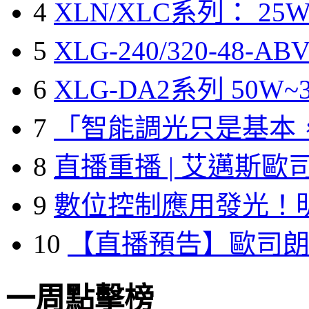
4
XLN/XLC系列： 25W
5
XLG-240/320-48-A
6
XLG-DA2系列 50W~3
7
「智能調光只是基本
8
直播重播 | 艾邁斯歐
9
數位控制應用發光！
10
【直播預告】歐司
一周點擊榜