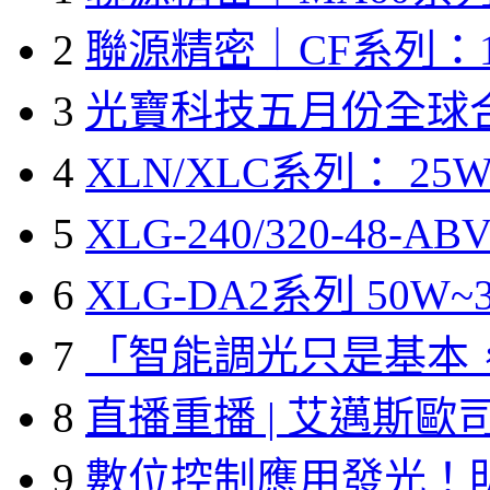
2
聯源精密｜CF系列：1
3
光寶科技五月份全球
4
XLN/XLC系列： 25W
5
XLG-240/320-48-A
6
XLG-DA2系列 50W~3
7
「智能調光只是基本
8
直播重播 | 艾邁斯歐
9
數位控制應用發光！