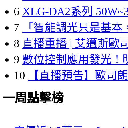
6
XLG-DA2系列 50W~3
7
「智能調光只是基本
8
直播重播 | 艾邁斯歐
9
數位控制應用發光！
10
【直播預告】歐司
一周點擊榜