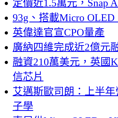
定價近1.5萬元，Snap
93g、搭載Micro OL
英偉達官宣CPO量產
廣納四維完成近2億元
融資210萬美元，英國Ku
信芯片
艾邁斯歐司朗：上半年
子學