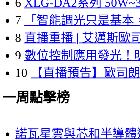
6
XLG-DA2系列 50W~3
7
「智能調光只是基本
8
直播重播 | 艾邁斯歐
9
數位控制應用發光！
10
【直播預告】歐司
一周點擊榜
諾瓦星雲與芯和半導體達