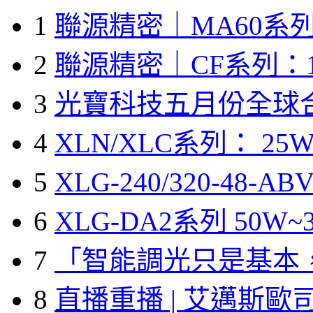
1
聯源精密｜MA60系列
2
聯源精密｜CF系列：1
3
光寶科技五月份全球
4
XLN/XLC系列： 25W
5
XLG-240/320-48-A
6
XLG-DA2系列 50W~3
7
「智能調光只是基本
8
直播重播 | 艾邁斯歐