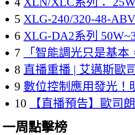
4
XLN/XLC系列： 25W
5
XLG-240/320-48-A
6
XLG-DA2系列 50W~3
7
「智能調光只是基本
8
直播重播 | 艾邁斯歐
9
數位控制應用發光！
10
【直播預告】歐司
一周點擊榜