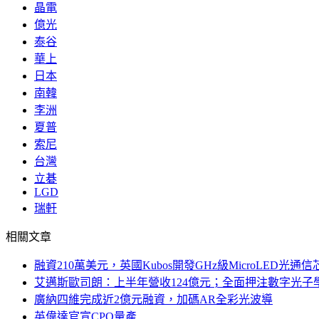
晶電
億光
泰谷
華上
日本
南韓
李洲
夏普
索尼
台灣
立碁
LGD
瑞軒
相關文章
融資210萬美元，英國Kubos開發GHz級MicroLED光通信
艾邁斯歐司朗：上半年營收124億元；全面押注數字光子
廣納四維完成近2億元融資，加碼AR全彩光波導
英偉達官宣CPO量產