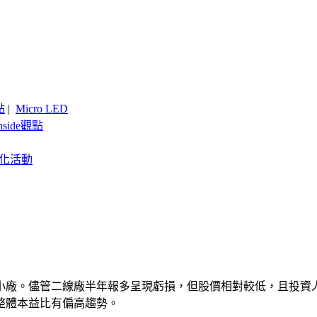
點
|
Micro LED
nside觀點
客製化活動
線小廠。儘管二線廠半年報多呈現虧損，但股價相對較低，且投資人
ED整體本益比有偏高趨勢。