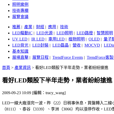
照明案例
技術專欄
展覽會議
推薦
|
產業
|
財經
|
應用
|
技術
LED驅動IC
|
LED光源
|
LED照明
|
LED路燈
|
智慧照明
UV LED
|
IR LED
|
車用LED
|
植物照明
|
OLED
|
量子
LED背光
|
LED封裝
|
LED磊晶
|
營收
|
MOCVD
|
LEDi
基本知識
展場直擊
|
展覽日程
|
TrendForce Events
|
TrendForce
首頁
>
產業資訊
>
看好LED類股下半年走勢，業者紛紛搶進
看好LED類股下半年走勢，業者紛紛搶進
2009-09-23 10:09 [編輯：tracy_wang]
LED一線大廠漲完一波，昨（22）日稍事休息，買盤轉入二
（8111）、泰谷（3339）、李洲（3066）均以漲停作收，L