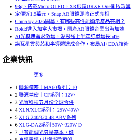
93g、搭載Micro OLED，XR眼鏡URXR One開啟眾籌
定價近1.5萬元，Snap AR眼鏡即將正式亮相
ChinaJoy 2026開幕，有哪些高性能顯示產品亮相？
Rokid進入加拿大市場，國產AR眼鏡企業出海加速
AI光模塊需求激增，愛思強上半年訂單增長54%
諾瓦星雲與芯和半導體達成合作，布局AI+EDA技術
企業快訊
更多
1
聯源精密｜MA60系列：10
2
聯源精密｜CF系列：12V/
3
光寶科技五月份全球合併
4
XLN/XLC系列： 25W/40W/
5
XLG-240/320-48-ABV系列
6
XLG-DA2系列 50W~320W D
7
「智能調光只是基本，健
8
直播重播 | 艾邁斯歐司朗