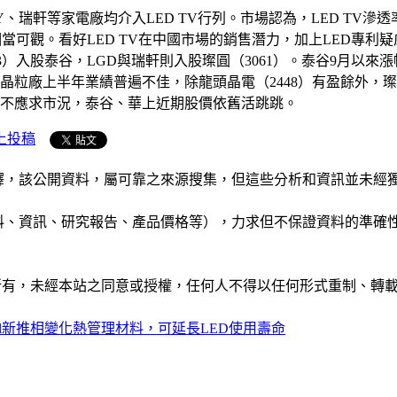
NY、瑞軒等家電廠均介入LED TV行列。市場認為，LED TV
相當可觀。看好LED TV在中國市場的銷售潛力，加上LED專
3）入股泰谷，LGD與瑞軒則入股璨圓（3061）。泰谷9月以來
粒廠上半年業績普遍不佳，除龍頭晶電（2448）有盈餘外，璨圓勉
呈現供不應求市況，泰谷、華上近期股價依舊活跳跳。
上投稿
析和演釋，該公開資料，屬可靠之來源搜集，但這些分析和資訊並
公司資料、資訊、研究報告、產品價格等），力求但不保證資料的
ide」網站所有，未經本站之同意或授權，任何人不得以任何形式重
well新推相變化熱管理材料，可延長LED使用壽命