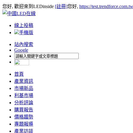
您好, 歡迎來到LEDinside
[註冊]
您好,
https://test.trendforce.com.
線上投稿
手機版
站內搜索
Google
首頁
產業資訊
市場新品
利基市場
分析評論
購買報告
價格趨勢
專題報導
產業訪談