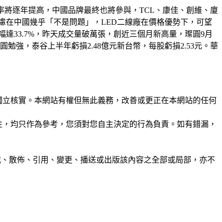
滲透率將逐年提高，中國品牌最終也將參與，TCL、康佳、創維、廈
利疑慮在中國幾乎「不是問題」，LED二線廠在價格優勢下，可望
漲幅達33.7%，昨天成交量破萬張，創近三個月新高量，璨圓9月
強，泰谷上半年虧損2.48億元新台幣，每股虧損2.53元。華
未經獨立核實。本網站有權但無此義務，改善或更正在本網站的任何
準確性，均只作為參考，您須對您自主決定的行為負責。如有錯漏，
制、轉載、散佈、引用、變更、播送或出版該內容之全部或局部，亦不