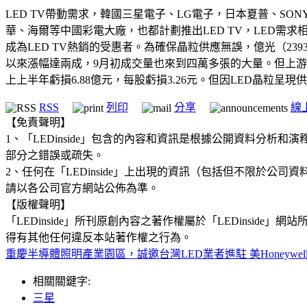
LED TV帶動需求，韓國三星電子、LG電子，日本夏普、SO
華、海爾等中國彩電大廠，也都計劃推出LED TV，LED需求
成為LED TV熱銷的受惠者。為確保晶粒供應無誤，億光（239
以來漲幅達兩成，9月初成交量也來到四萬多張的大量。但上游晶
上上半年虧損6.88億元，每股虧損3.26元。但因LED晶粒
RSS
列印
分享
線
【免責聲明】
1、「LEDinside」包含的內容和資訊是根據公開資料分
部分之錯誤或疏失。
2、任何在「LEDinside」上出現的資訊（包括但不限於
請以各公司官方網站公佈為準。
【版權聲明】
「LEDinside」所刊原創內容之著作權屬於「LEDins
得有其他任何違反本站著作權之行為。
重慶半導體照明產業園區，誠邀台灣LED業者進駐
美Honey
相關關鍵字:
三星