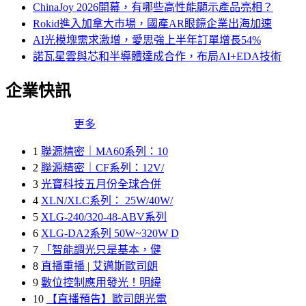
ChinaJoy 2026開幕，有哪些高性能顯示產品亮相？
Rokid進入加拿大市場，國產AR眼鏡企業出海加速
AI光模塊需求激增，愛思強上半年訂單增長54%
諾瓦星雲與芯和半導體達成合作，布局AI+EDA技術
企業快訊
更多
1
聯源精密｜MA60系列：10
2
聯源精密｜CF系列：12V/
3
光寶科技五月份全球合併
4
XLN/XLC系列： 25W/40W/
5
XLG-240/320-48-ABV系列
6
XLG-DA2系列 50W~320W D
7
「智能調光只是基本，健
8
直播重播 | 艾邁斯歐司朗
9
數位控制應用發光！明緯
10
【直播預告】歐司朗光電