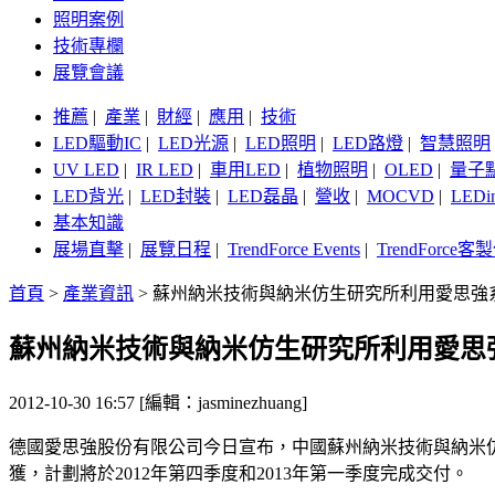
照明案例
技術專欄
展覽會議
推薦
|
產業
|
財經
|
應用
|
技術
LED驅動IC
|
LED光源
|
LED照明
|
LED路燈
|
智慧照明
UV LED
|
IR LED
|
車用LED
|
植物照明
|
OLED
|
量子
LED背光
|
LED封裝
|
LED磊晶
|
營收
|
MOCVD
|
LEDi
基本知識
展場直擊
|
展覽日程
|
TrendForce Events
|
TrendForce
首頁
>
產業資訊
>
蘇州納米技術與納米仿生研究所利用愛思強
蘇州納米技術與納米仿生研究所利用愛思
2012-10-30 16:57 [編輯：jasminezhuang]
德國愛思強股份有限公司今日宣布，中國蘇州納米技術與納米仿
獲，計劃將於2012年第四季度和2013年第一季度完成交付。