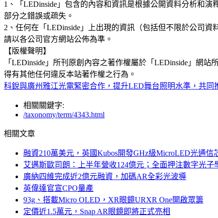
1、「LEDinside」包含的內容和資訊是根據公開資料分
部分之錯誤或疏失。
2、任何在「LEDinside」上出現的資訊（包括但不限於
請以各公司官方網站公佈為準。
【版權聲明】
「LEDinside」所刊原創內容之著作權屬於「LEDins
得有其他任何違反本站著作權之行為。
科銳與廣州雅江光電緊密合作，提升LED舞台照明水準，共同推
相關關鍵字:
/taxonomy/term/4343.html
相關文章
融資210萬美元，英國Kubos開發GHz級MicroLED光通信
艾邁斯歐司朗：上半年營收124億元；全面押注數字光子
廣納四維完成近2億元融資，加碼AR全彩光波導
英偉達官宣CPO量產
93g、搭載Micro OLED，XR眼鏡URXR One開啟眾籌
定價近1.5萬元，Snap AR眼鏡即將正式亮相