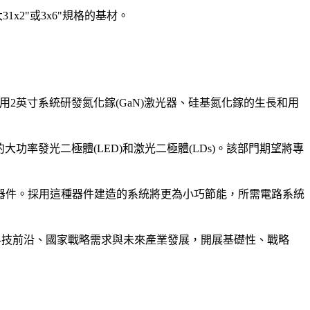
x2"或3x6"規格的基材。
2英寸系統研發氮化鎵(GaN)激光器、硅基氮化鎵的生長和用
功率發光二極體(LED)和激光二極體(LDs)。該部門期望將專
器件。採用這種器件建造的系統將更為小巧節能，所需電路系統
科技前沿、國家戰略需求與未來產業發展，開展基礎性、戰略