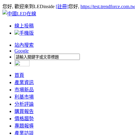
您好, 歡迎來到LEDinside
[註冊]
您好,
https://test.trendforce.com.
線上投稿
手機版
站內搜索
Google
首頁
產業資訊
市場新品
利基市場
分析評論
購買報告
價格趨勢
專題報導
產業訪談