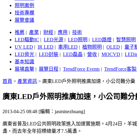
照明案例
技術專欄
展覽會議
推薦
|
產業
|
財經
|
應用
|
技術
LED驅動IC
|
LED光源
|
LED照明
|
LED路燈
|
智慧照明
UV LED
|
IR LED
|
車用LED
|
植物照明
|
OLED
|
量子
LED背光
|
LED封裝
|
LED磊晶
|
營收
|
MOCVD
|
LEDi
基本知識
展場直擊
|
展覽日程
|
TrendForce Events
|
TrendForce
首頁
>
產業資訊
>
廣東LED戶外照明推廣加速，小公司難分羹
廣東LED戶外照明推廣加速，小公司難分
2013-04-25 08:48 [編輯：jasminezhuang]
廣東省普及LED公共照明政策進入加速實施期。4月24日，羊城
盞，而去年全年招標總量才7.5萬盞。