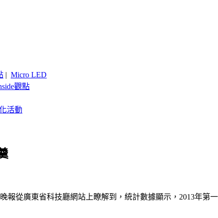
點
|
Micro LED
nside觀點
客製化活動
羹
晚報從廣東省科技廳網站上瞭解到，統計數據顯示，2013年第一季，