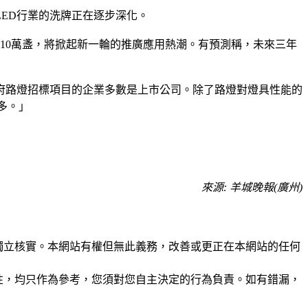
ED行業的洗牌正在逐步深化。
過110萬盞，將掀起新一輪的推廣應用熱潮。有預測稱，未來三年
政府路燈招標項目的企業多數是上市公司。除了路燈對燈具性能的
多。」
來源: 羊城晚報(廣州)
未經獨立核實。本網站有權但無此義務，改善或更正在本網站的任何
準確性，均只作為參考，您須對您自主決定的行為負責。如有錯漏，