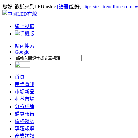
您好, 歡迎來到LEDinside
[註冊]
您好,
https://test.trendforce.com.
線上投稿
手機版
站內搜索
Google
首頁
產業資訊
市場新品
利基市場
分析評論
購買報告
價格趨勢
專題報導
產業訪談