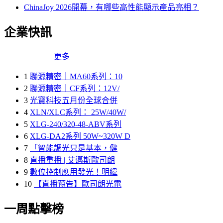
ChinaJoy 2026開幕，有哪些高性能顯示產品亮相？
企業快訊
更多
1
聯源精密｜MA60系列：10
2
聯源精密｜CF系列：12V/
3
光寶科技五月份全球合併
4
XLN/XLC系列： 25W/40W/
5
XLG-240/320-48-ABV系列
6
XLG-DA2系列 50W~320W D
7
「智能調光只是基本，健
8
直播重播 | 艾邁斯歐司朗
9
數位控制應用發光！明緯
10
【直播預告】歐司朗光電
一周點擊榜