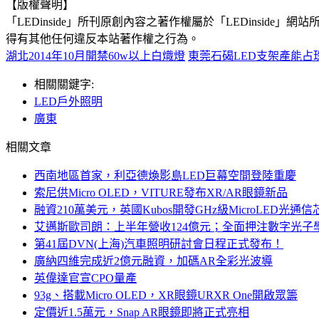
【版權聲明】
「LEDinside」所刊原創內容之著作權屬於「LEDins
得有其他任何違反本站著作權之行為。
湖北2014年10月開禁60w以上白熾燈
東莞石碣LED支架產能占珠
相關關鍵字:
LED戶外照明
廣東
相關文章
西南地區首家，利亞德煥影島LED巨幕空間登陸重慶
索尼供Micro OLED，VITURE發布XR/AR眼鏡新品
融資210萬美元，英國Kubos開發GHz級MicroLED光通信
艾邁斯歐司朗：上半年營收124億元；全面押注數字光子
第41屆DVN(上海)汽車照明研討會日程正式發布！
廣納四維完成近2億元融資，加碼AR全彩光波導
英偉達官宣CPO量產
93g、搭載Micro OLED，XR眼鏡URXR One開啟眾籌
定價近1.5萬元，Snap AR眼鏡即將正式亮相