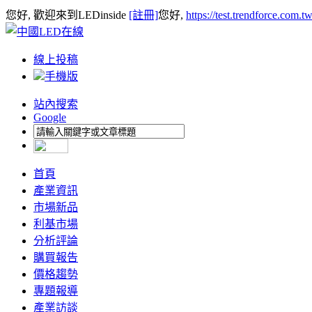
您好, 歡迎來到LEDinside
[註冊]
您好,
https://test.trendforce.com.
線上投稿
手機版
站內搜索
Google
首頁
產業資訊
市場新品
利基市場
分析評論
購買報告
價格趨勢
專題報導
產業訪談