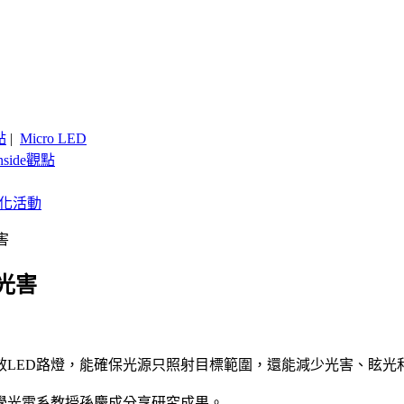
點
|
Micro LED
nside觀點
客製化活動
害
光害
效LED路燈，能確保光源只照射目標範圍，還能減少光害、眩光
學光電系教授孫慶成分享研究成果。