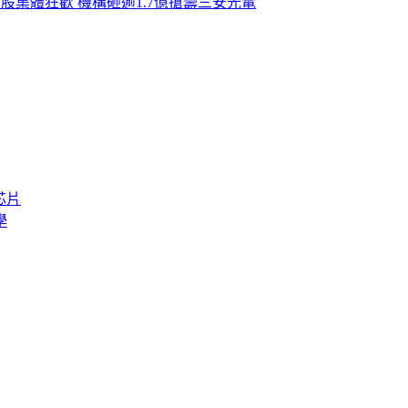
D股集體狂歡 機構砸逾1.7億搶籌三安光電
芯片
學