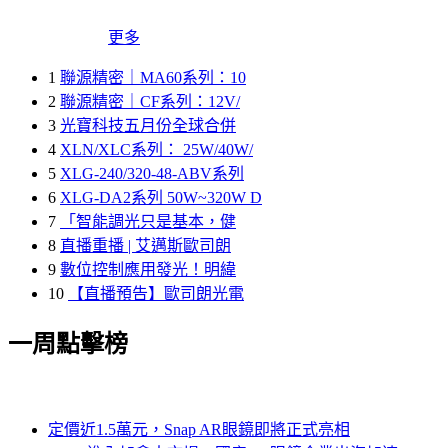
更多
1
聯源精密｜MA60系列：10
2
聯源精密｜CF系列：12V/
3
光寶科技五月份全球合併
4
XLN/XLC系列： 25W/40W/
5
XLG-240/320-48-ABV系列
6
XLG-DA2系列 50W~320W D
7
「智能調光只是基本，健
8
直播重播 | 艾邁斯歐司朗
9
數位控制應用發光！明緯
10
【直播預告】歐司朗光電
一周點擊榜
定價近1.5萬元，Snap AR眼鏡即將正式亮相