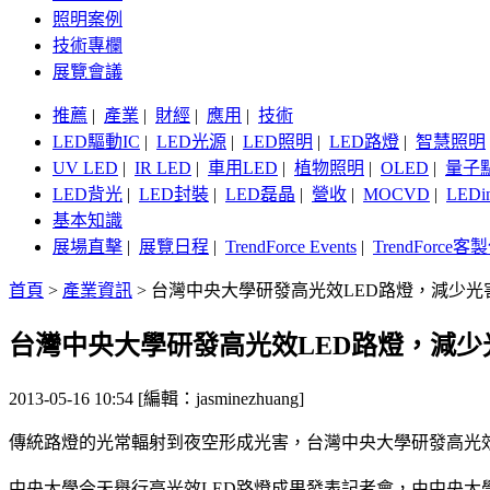
照明案例
技術專欄
展覽會議
推薦
|
產業
|
財經
|
應用
|
技術
LED驅動IC
|
LED光源
|
LED照明
|
LED路燈
|
智慧照明
UV LED
|
IR LED
|
車用LED
|
植物照明
|
OLED
|
量子
LED背光
|
LED封裝
|
LED磊晶
|
營收
|
MOCVD
|
LEDi
基本知識
展場直擊
|
展覽日程
|
TrendForce Events
|
TrendForce
首頁
>
產業資訊
>
台灣中央大學研發高光效LED路燈，減少光
台灣中央大學研發高光效LED路燈，減少
2013-05-16 10:54 [編輯：jasminezhuang]
傳統路燈的光常輻射到夜空形成光害，台灣中央大學研發高光
中央大學今天舉行高光效LED路燈成果發表記者會，由中央大