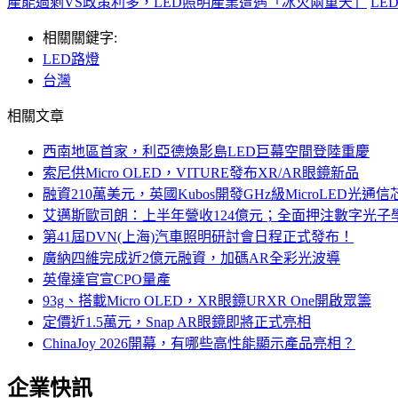
產能過剩VS政策利多，LED照明產業遭遇「冰火兩重天」
LE
相關關鍵字:
LED路燈
台灣
相關文章
西南地區首家，利亞德煥影島LED巨幕空間登陸重慶
索尼供Micro OLED，VITURE發布XR/AR眼鏡新品
融資210萬美元，英國Kubos開發GHz級MicroLED光通信
艾邁斯歐司朗：上半年營收124億元；全面押注數字光子
第41屆DVN(上海)汽車照明研討會日程正式發布！
廣納四維完成近2億元融資，加碼AR全彩光波導
英偉達官宣CPO量產
93g、搭載Micro OLED，XR眼鏡URXR One開啟眾籌
定價近1.5萬元，Snap AR眼鏡即將正式亮相
ChinaJoy 2026開幕，有哪些高性能顯示產品亮相？
企業快訊