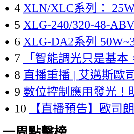
4
XLN/XLC系列： 25W
5
XLG-240/320-48-A
6
XLG-DA2系列 50W~3
7
「智能調光只是基本
8
直播重播 | 艾邁斯歐
9
數位控制應用發光！
10
【直播預告】歐司
一周點擊榜