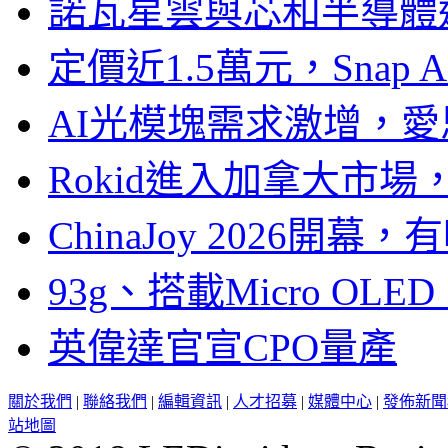
諾瓦星雲與芯和半導體達
定價近1.5萬元，Snap
AI光模塊需求激增，愛
Rokid進入加拿大市
ChinaJoy 2026
93g、搭載Micro OL
英偉達官宣CPO量產
關於我們
|
聯絡我們
|
編輯資訊
|
人才招募
|
媒體中心
|
發佈新聞
站地圖