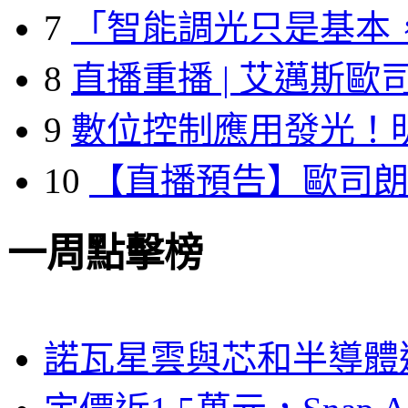
7
「智能調光只是基本
8
直播重播 | 艾邁斯歐
9
數位控制應用發光！
10
【直播預告】歐司
一周點擊榜
諾瓦星雲與芯和半導體達