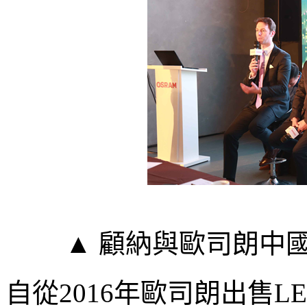
▲ 顧納與歐司朗中
自從2016年歐司朗出售L