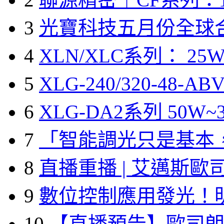
3
光寶科技五月份全球
4
XLN/XLC系列： 25W
5
XLG-240/320-48-A
6
XLG-DA2系列 50W~3
7
「智能調光只是基本
8
直播重播 | 艾邁斯歐
9
數位控制應用發光！
10
【直播預告】歐司