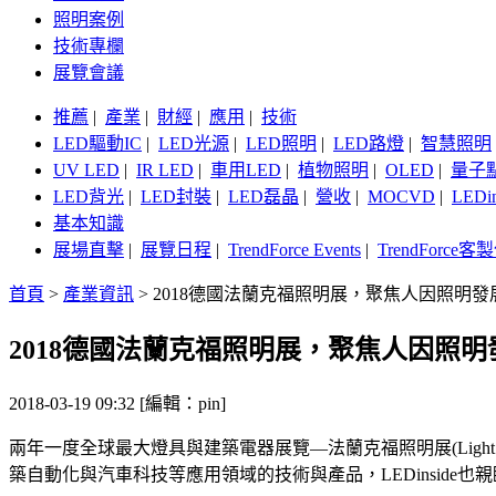
照明案例
技術專欄
展覽會議
推薦
|
產業
|
財經
|
應用
|
技術
LED驅動IC
|
LED光源
|
LED照明
|
LED路燈
|
智慧照明
UV LED
|
IR LED
|
車用LED
|
植物照明
|
OLED
|
量子
LED背光
|
LED封裝
|
LED磊晶
|
營收
|
MOCVD
|
LEDi
基本知識
展場直擊
|
展覽日程
|
TrendForce Events
|
TrendForce
首頁
>
產業資訊
>
2018德國法蘭克福照明展，聚焦人因照明發
2018德國法蘭克福照明展，聚焦人因照明
2018-03-19 09:32 [編輯：pin]
兩年一度全球最大燈具與建築電器展覽—法蘭克福照明展(Light
築自動化與汽車科技等應用領域的技術與產品，LEDinsid