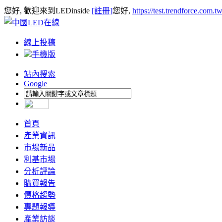
您好, 歡迎來到LEDinside
[註冊]
您好,
https://test.trendforce.com.
線上投稿
手機版
站內搜索
Google
首頁
產業資訊
市場新品
利基市場
分析評論
購買報告
價格趨勢
專題報導
產業訪談