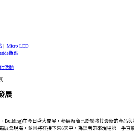
點
|
Micro LED
nside觀點
客製化活動
展
發展
 + Building)在今日盛大開展，參展廠商已紛紛將其最新
e也親臨展會現場，並且將在接下來6天中，為讀者帶來現場第一手直