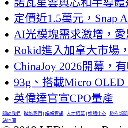
諾瓦星雲與芯和半導體達
定價近1.5萬元，Snap
AI光模塊需求激增，愛
Rokid進入加拿大市
ChinaJoy 2026
93g、搭載Micro OL
英偉達官宣CPO量產
關於我們
|
聯絡我們
|
編輯資訊
|
人才招募
|
媒體中心
|
發佈新聞
站地圖