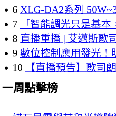
6
XLG-DA2系列 50W~3
7
「智能調光只是基本
8
直播重播 | 艾邁斯歐
9
數位控制應用發光！
10
【直播預告】歐司
一周點擊榜