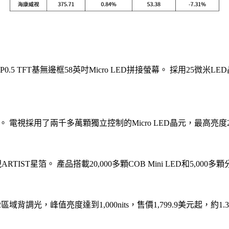
FT基無邊框58英吋Micro LED拼接螢幕。 採用25微米LED晶元
9元。 電視採用了兩千多萬顆獨立控制的Micro LED晶元，最高亮度2,0
ST星箔。 產品搭載20,000多顆COB Mini LED和5,000多顆分散式4
2區域背調光，峰值亮度達到1,000nits，售價1,799.9美元起，約1