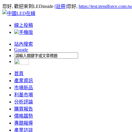
您好, 歡迎來到LEDinside
[註冊]
您好,
https://test.trendforce.com.
線上投稿
手機版
站內搜索
Google
首頁
產業資訊
市場新品
利基市場
分析評論
購買報告
價格趨勢
專題報導
產業訪談