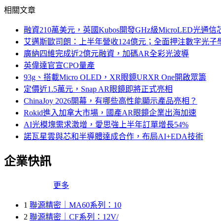
相關文章
融資210萬美元，英國Kubos開發GHz級MicroLED光通信
艾邁斯歐司朗：上半年營收124億元；全面押注數字光子
廣納四維完成近2億元融資，加碼AR全彩光波導
英偉達官宣CPO量產
93g、搭載Micro OLED，XR眼鏡URXR One開啟眾籌
定價近1.5萬元，Snap AR眼鏡即將正式亮相
ChinaJoy 2026開幕，有哪些高性能顯示產品亮相？
Rokid進入加拿大市場，國產AR眼鏡企業出海加速
AI光模塊需求激增，愛思強上半年訂單增長54%
諾瓦星雲與芯和半導體達成合作，布局AI+EDA技術
企業快訊
更多
1
聯源精密｜MA60系列：10
2
聯源精密｜CF系列：12V/