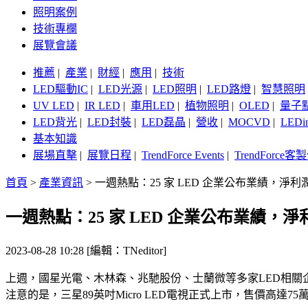
照明案例
技術專欄
展覽會議
推薦
|
產業
|
財經
|
應用
|
技術
LED驅動IC
|
LED光源
|
LED照明
|
LED路燈
|
智慧照明
UV LED
|
IR LED
|
車用LED
|
植物照明
|
OLED
|
量子
LED背光
|
LED封裝
|
LED磊晶
|
營收
|
MOCVD
|
LEDi
基本知識
展場直擊
|
展覽日程
|
TrendForce Events
|
TrendForce
首頁
>
產業資訊
>
一週熱點：25 家 LED 企業公布業績，淨利潤最
一週熱點：25 家 LED 企業公布業績，淨利
2023-08-28 10:28 [編輯：TNeditor]
上週，國星光電、木林森、兆馳股份、士蘭微等多家LED相關企
注意的是，三星89英吋Micro LED電視正式上市，售價高達75萬元