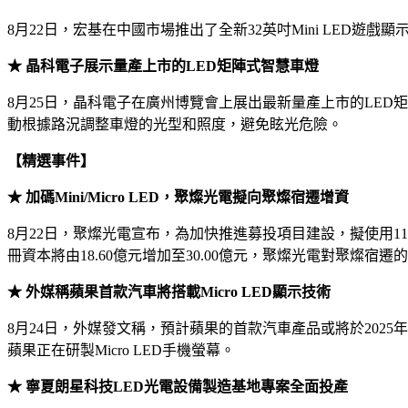
8月22日，宏基在中國市場推出了全新32英吋Mini LED遊戲顯示器P
★ 晶科電子展示量產上市的LED矩陣式智慧車燈
8月25日，晶科電子在廣州博覽會上展出最新量產上市的LED
動根據路況調整車燈的光型和照度，避免眩光危險。
【精選事件】
★ 加碼Mini/Micro LED，聚燦光電擬向聚燦宿遷增資
8月22日，聚燦光電宣布，為加快推進募投項目建設，擬使用11.
冊資本將由18.60億元增加至30.00億元，聚燦光電對聚燦宿遷的
★ 外媒稱蘋果首款汽車將搭載Micro LED顯示技術
8月24日，外媒發文稱，預計蘋果的首款汽車產品或將於2025年或20
蘋果正在研製Micro LED手機螢幕。
★ 寧夏朗星科技LED光電設備製造基地專案全面投產