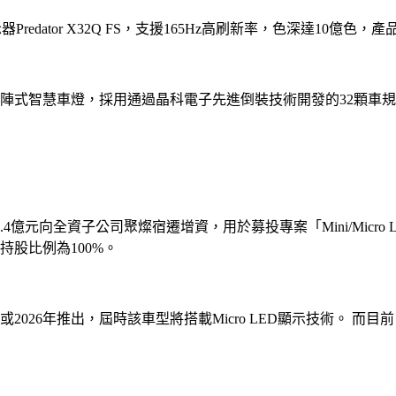
redator X32Q FS，支援165Hz高刷新率，色深達10億色，
矩陣式智慧車燈，採用通過晶科電子先進倒裝技術開發的32顆車
4億元向全資子公司聚燦宿遷增資，用於募投專案「Mini/Micr
持股比例為100%。
26年推出，屆時該車型將搭載Micro LED顯示技術。 而目前，蘋果