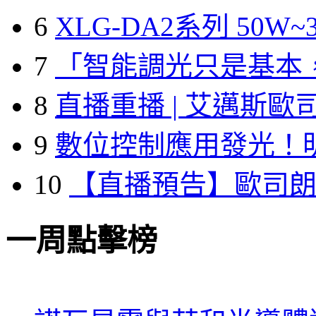
6
XLG-DA2系列 50W~3
7
「智能調光只是基本
8
直播重播 | 艾邁斯歐
9
數位控制應用發光！
10
【直播預告】歐司
一周點擊榜