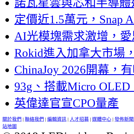
諾瓦星雲與芯和半導體達
定價近1.5萬元，Snap
AI光模塊需求激增，愛
Rokid進入加拿大市
ChinaJoy 2026
93g、搭載Micro OL
英偉達官宣CPO量產
關於我們
|
聯絡我們
|
編輯資訊
|
人才招募
|
媒體中心
|
發佈新聞
站地圖