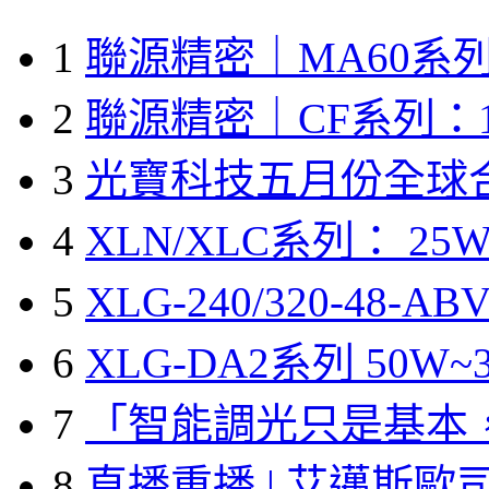
1
聯源精密｜MA60系列
2
聯源精密｜CF系列：1
3
光寶科技五月份全球
4
XLN/XLC系列： 25W
5
XLG-240/320-48-A
6
XLG-DA2系列 50W~3
7
「智能調光只是基本
8
直播重播 | 艾邁斯歐