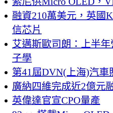
索尼供Micro OLED，
融資210萬美元，英國Ku
信芯片
艾邁斯歐司朗：上半年
子學
第41屆DVN(上海)
廣納四維完成近2億元
英偉達官宣CPO量產