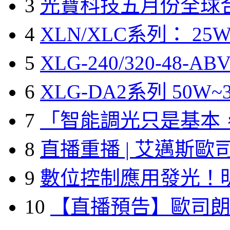
3
光寶科技五月份全球
4
XLN/XLC系列： 25W
5
XLG-240/320-48-A
6
XLG-DA2系列 50W~3
7
「智能調光只是基本
8
直播重播 | 艾邁斯歐
9
數位控制應用發光！
10
【直播預告】歐司