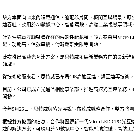
該方案面向50米內短距通信，適配芯片間、板間互聯場景，原生
速吞吐，應用於AI數據中心、智能駕駛、高端工業視覺等領域
針對傳統電互聯架構存在的傳輸性能瓶頸，該方案採用Micro 
足、功耗高、信號串擾、傳輸距離受限等問題。
此次推出高速光互連方案，是思特威拓展新業務方向的最新進
領域。
從技術底層來看，思特威已布局CIS高速互連、銅互連等技術
目前，公司已成立光通信相關事業部，推進高速光互連業務，並開
開發。
今年5月26日，思特威與紫光展銳宣布達成戰略合作，雙方將圍繞
根據雙方披露的信息，合作將圍繞新一代Micro LED CPO光
連的解決方案，可應用於AI數據中心、智能輔助駕駛、高端工