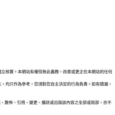
未經獨立核實。本網站有權但無此義務，改善或更正在本網站的任何
準確性，均只作為參考，您須對您自主決定的行為負責。如有錯漏，
制、轉載、散佈、引用、變更、播送或出版該內容之全部或局部，亦不