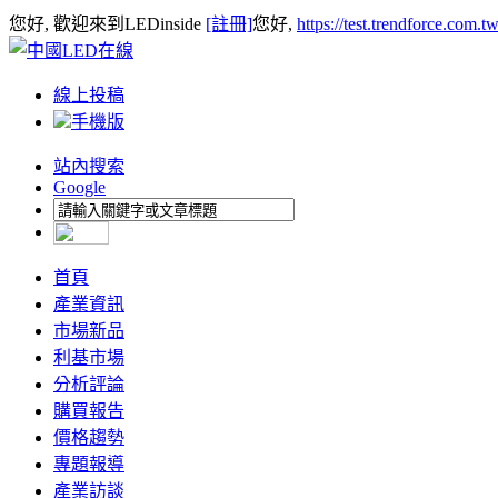
您好, 歡迎來到LEDinside
[註冊]
您好,
https://test.trendforce.com.
線上投稿
手機版
站內搜索
Google
首頁
產業資訊
市場新品
利基市場
分析評論
購買報告
價格趨勢
專題報導
產業訪談