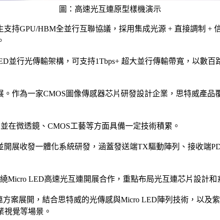
圖：高速光互連原型樣機演示
支持GPU/HBM全並行互聯協議，採用集成光源 + 直接調制 
。
LED並行光傳輸架構，可支持1Tbps+ 超大並行傳輸帶寬，
展。作為一家CMOS圖像傳感器芯片研發設計企業，思特威產品
，並在微透鏡、CMOS工藝等方面具備一定技術積累。
展收發一體化系統研發，涵蓋發送端TX驅動陣列、接收端PD探測
Micro LED高速光互連開展合作，重點布局光互連芯片設計
互連方案展開，結合思特威的光傳感與Micro LED陣列技術，以及
業視覺等場景。