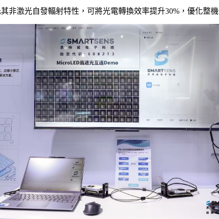
，依托其非激光自發輻射特性，可將光電轉換效率提升30%，優化