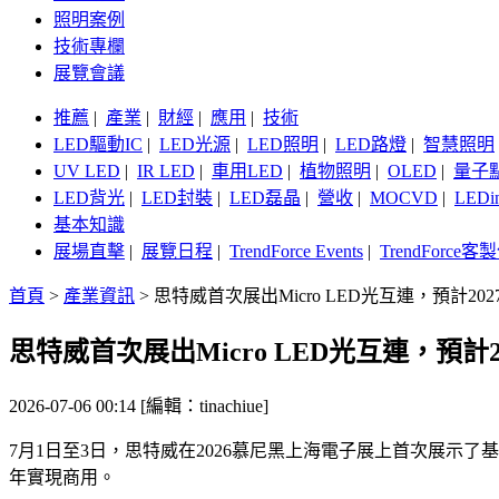
照明案例
技術專欄
展覽會議
推薦
|
產業
|
財經
|
應用
|
技術
LED驅動IC
|
LED光源
|
LED照明
|
LED路燈
|
智慧照明
UV LED
|
IR LED
|
車用LED
|
植物照明
|
OLED
|
量子
LED背光
|
LED封裝
|
LED磊晶
|
營收
|
MOCVD
|
LEDi
基本知識
展場直擊
|
展覽日程
|
TrendForce Events
|
TrendForce
首頁
>
產業資訊
>
思特威首次展出Micro LED光互連，預計20
思特威首次展出Micro LED光互連，預計2
2026-07-06 00:14 [編輯：tinachiue]
7月1日至3日，思特威在2026慕尼黑上海電子展上首次展示了基於
年實現商用。