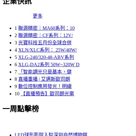
企業快訊
更多
1
聯源精密｜MA60系列：10
2
聯源精密｜CF系列：12V/
3
光寶科技五月份全球合併
4
XLN/XLC系列： 25W/40W/
5
XLG-240/320-48-ABV系列
6
XLG-DA2系列 50W~320W D
7
「智能調光只是基本，健
8
直播重播 | 艾邁斯歐司朗
9
數位控制應用發光！明緯
10
【直播預告】歐司朗光電
一周點擊榜
LED球形影院入駐深圳自然博物館