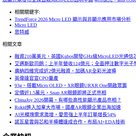
相關關鍵字:
TrendForce 2026 Micro LED 顯示與非顯示應用市場分析
Micro LED
思特威
相關文章
融資210萬美元，英國Kubos開發GHz級MicroLED光通信
艾邁斯歐司朗：上半年營收124億元；全面押注數字光子
廣納四維完成近2億元融資，加碼AR全彩光波導
英偉達官宣CPO量產
93g、搭載Micro OLED，XR眼鏡URXR One開啟眾籌
定價近1.5萬元，Snap AR眼鏡即將正式亮相
ChinaJoy 2026開幕，有哪些高性能顯示產品亮相？
Rokid進入加拿大市場，國產AR眼鏡企業出海加速
AI光模塊需求激增，愛思強上半年訂單增長54%
諾瓦星雲與芯和半導體達成合作，布局AI+EDA技術