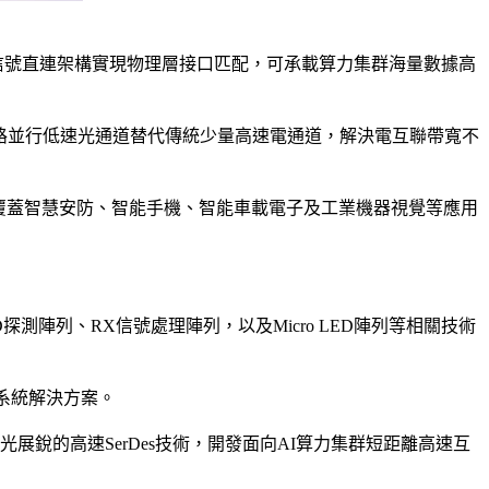
+ 信號直連架構實現物理層接口匹配，可承載算力集群海量數據高
以數百路並行低速光通道替代傳統少量高速電通道，解決電互聯帶寬不
覆蓋智慧安防、智能手機、智能車載電子及工業機器視覺等應用
陣列、RX信號處理陣列，以及Micro LED陣列等相關技術
和系統解決方案。
紫光展銳的高速SerDes技術，開發面向AI算力集群短距離高速互