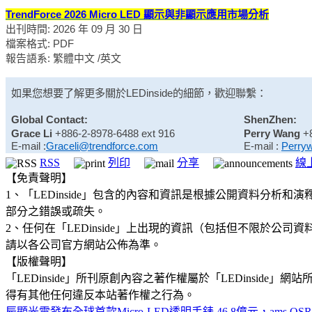
TrendForce 2026 Micro LED 顯示與非顯示應用市場分析
出刊時間: 2026 年 09 月 30 日
檔案格式: PDF
報告語系: 繁體中文 /英文
如果您想要了解更多關於
LEDinside
的細節，歡迎聯繫：
Global Contact:
ShenZhen:
Grace Li
+886-2-8978-6488 ext 916
Perry Wang
+
E-mail :
Graceli@trendforce.com
E-mail :
Perry
RSS
列印
分享
線
【免責聲明】
1、「LEDinside」包含的內容和資訊是根據公開資料分
部分之錯誤或疏失。
2、任何在「LEDinside」上出現的資訊（包括但不限於
請以各公司官方網站公佈為準。
【版權聲明】
「LEDinside」所刊原創內容之著作權屬於「LEDins
得有其他任何違反本站著作權之行為。
辰顯光電發布全球首款Micro-LED透明手錶
46.8億元，ams