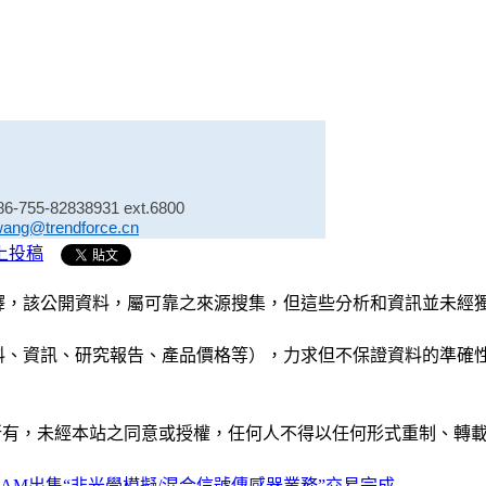
86-755-82838931 ext.6800
wang@trendforce.cn
上投稿
析和演釋，該公開資料，屬可靠之來源搜集，但這些分析和資訊並
公司資料、資訊、研究報告、產品價格等），力求但不保證資料的
ide」網站所有，未經本站之同意或授權，任何人不得以任何形式重
 OSRAM出售“非光學模擬/混合信號傳感器業務”交易完成