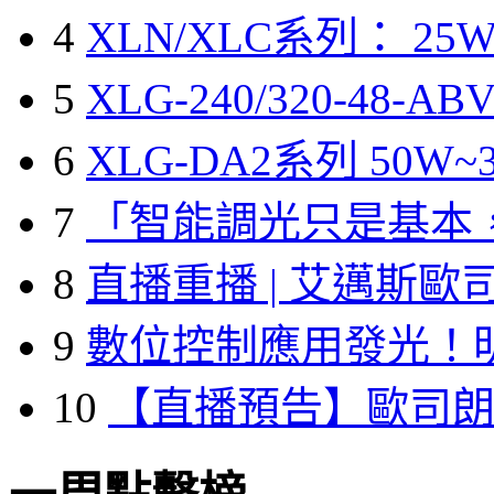
4
XLN/XLC系列： 25W
5
XLG-240/320-48-A
6
XLG-DA2系列 50W~3
7
「智能調光只是基本
8
直播重播 | 艾邁斯歐
9
數位控制應用發光！
10
【直播預告】歐司