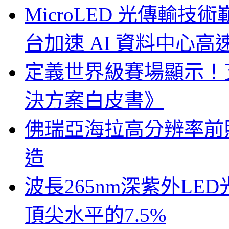
MicroLED 光傳輸
台加速 AI 資料中心
定義世界級賽場顯示！
決方案白皮書》
佛瑞亞海拉高分辨率前照燈
造
波長265nm深紫外LE
頂尖水平的7.5%