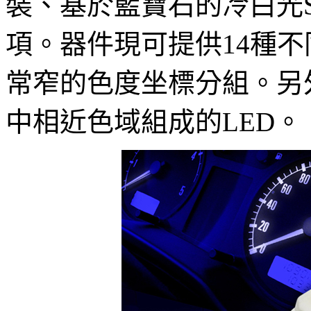
裝、基於藍寶石的冷白光S
項。器件現可提供14種不同
常窄的色度坐標分組。另外
中相近色域組成的LED。