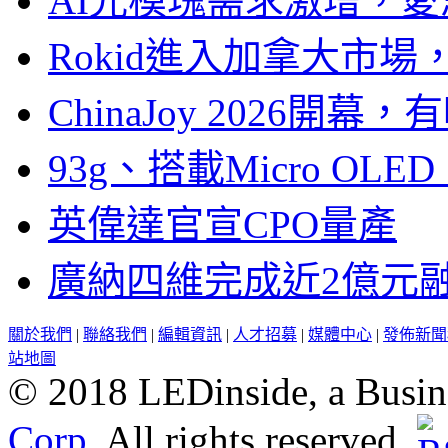
AI光模塊需求激增，愛
Rokid進入加拿大市
ChinaJoy 2026
93g、搭載Micro OL
英偉達官宣CPO量產
廣納四維完成近2億元
關於我們
|
聯絡我們
|
編輯資訊
|
人才招募
|
媒體中心
|
發佈新聞
站地圖
© 2018 LEDinside, a Busin
Corp.
All rights reserved.