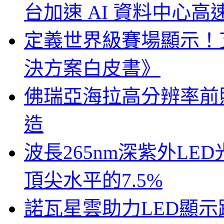
台加速 AI 資料中心
定義世界級賽場顯示！
決方案白皮書》
佛瑞亞海拉高分辨率前照燈
造
波長265nm深紫外LE
頂尖水平的7.5%
諾瓦星雲助力LED顯