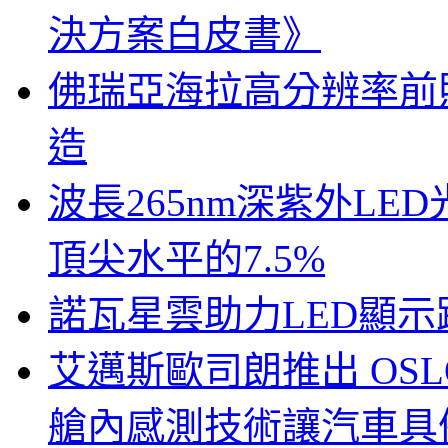
決方案白皮書》
佛瑞亞海拉高分辨率前照燈
造
波長265nm深紫外LE
頂尖水平的7.5%
諾瓦星雲助力LED顯
艾邁斯歐司朗推出 OSLON
艙內感測技術讓汽車具