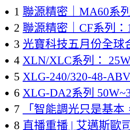
1
聯源精密｜MA60系列
2
聯源精密｜CF系列：1
3
光寶科技五月份全球
4
XLN/XLC系列： 25W
5
XLG-240/320-48-A
6
XLG-DA2系列 50W~3
7
「智能調光只是基本
8
直播重播 | 艾邁斯歐