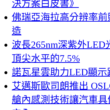
決方案白皮書》
佛瑞亞海拉高分辨率前照燈
造
波長265nm深紫外LE
頂尖水平的7.5%
諾瓦星雲助力LED顯
艾邁斯歐司朗推出 OSLON
艙內感測技術讓汽車具