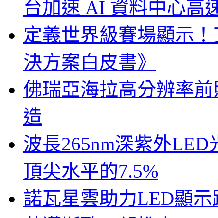
台加速 AI 資料中心
定義世界級賽場顯示！
決方案白皮書》
佛瑞亞海拉高分辨率前照燈
造
波長265nm深紫外LE
頂尖水平的7.5%
諾瓦星雲助力LED顯