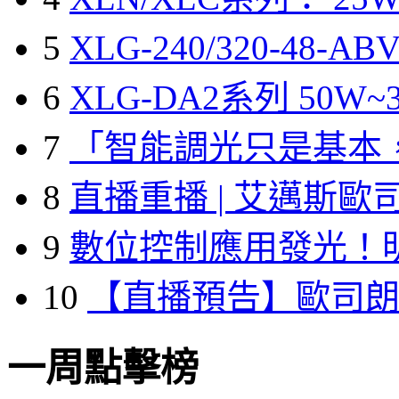
5
XLG-240/320-48-A
6
XLG-DA2系列 50W~3
7
「智能調光只是基本
8
直播重播 | 艾邁斯歐
9
數位控制應用發光！
10
【直播預告】歐司
一周點擊榜