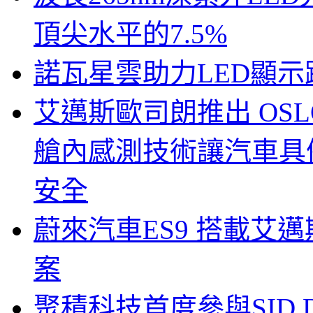
頂尖水平的7.5%
諾瓦星雲助力LED顯
艾邁斯歐司朗推出 OSLON
艙內感測技術讓汽車具
安全
蔚來汽車ES9 搭載艾
案
聚積科技首度參與SID Di