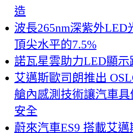
造
波長265nm深紫外LE
頂尖水平的7.5%
諾瓦星雲助力LED顯
艾邁斯歐司朗推出 OSLON
艙內感測技術讓汽車具
安全
蔚來汽車ES9 搭載艾