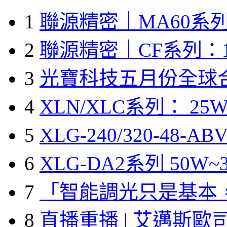
1
聯源精密｜MA60系列
2
聯源精密｜CF系列：1
3
光寶科技五月份全球
4
XLN/XLC系列： 25W
5
XLG-240/320-48-A
6
XLG-DA2系列 50W~3
7
「智能調光只是基本
8
直播重播 | 艾邁斯歐