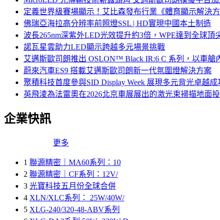
定義世界級賽場顯示！艾比森發布行業《體育顯示解決方
佛瑞亞海拉高分辨率前照燈SSL | HD實現中國本土制造
波長265nm深紫外LED光效提升約3倍，WPE達到全球頂尖
諾瓦星雲助力LED顯示跨越多元場景挑戰
艾邁斯歐司朗推出 OSLON™ Black IR:6 C 系
蔚來汽車ES9 搭載艾邁斯歐司朗新一代氛圍燈解決方案
聚積科技首度參與SID Display Week 展現多元背光
英飛淩為法雷奧在2026北京車展展出的激光束掃描地面投
企業快訊
更多
1
聯源精密｜MA60系列：10
2
聯源精密｜CF系列：12V/
3
光寶科技五月份全球合併
4
XLN/XLC系列： 25W/40W/
5
XLG-240/320-48-ABV系列