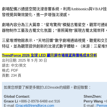
劇場配備25通道空間沈浸音響系統，利用Ambisonics與V
發視覺與聲效變化，進一步增強沈浸感。
劇場內容分為三大篇章：“星穹驚飛”模擬古蜀星空，觀眾可通
器物制作工藝及古蜀文化氛圍；“普照萬物”展現古蜀太陽崇
三星堆博物館表示，“天地回響”數字劇場通過視覺、聽覺和交
特征，並為觀眾提供創新的沈浸式數字體驗。（來源：三星堆
TrendForce 2026 全球 LED 顯示屏市場展望與價格成本分析
出刊日期: 2025 年 9 月 30 日
語言: 中文/英文
格式: PDF
頁數: 234 頁
如果您想要了解更多關於
LEDinside
的細節，歡迎聯繫：
Global Contact:
ShenZhen:
Grace Li
+886-2-8978-6488 ext 916
Perry Wang
+
E-mail :
Graceli@trendforce.com
E-mail :
Perry