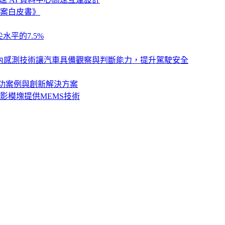
案白皮書》
水平的7.5%
列，以車艙內感測技術讓汽車具備觀察與判斷能力，提升駕駛安全
卓越成功案例與創新解決方案
影模塊提供MEMS技術