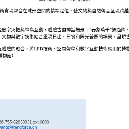
BAP技術實現聲音在球形空間的精準定位，使文物與自然聲音呈現跨
過數字火把與神鳥互動，體驗古蜀神話場景；“器象萬千”通過陶
拜，文物與數字技術結合重現日出、日食和陽光普照的場景，呈現
互體驗的融合，將LED技術、空間聲學和數字互動技術應用於
博物館）
86-755-82838931 ext.6800
wang@trendforce.cn