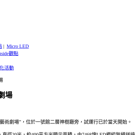
點
|
Micro LED
nside觀點
客製化活動
場
劇場
字藝術劇場”，位於一號館二層神樹廳旁，試運行已於當天開始。
徑20米，約400平方米顯示面積，由7468塊LED模組無縫拼