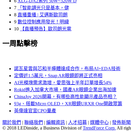
6
XLG-DA2系列 50W~320W D
7
「智能調光只是基本，健
8
直播重播 | 艾邁斯歐司朗
9
數位控制應用發光！明緯
10
【直播預告】歐司朗光電
一周點擊榜
諾瓦星雲與芯和半導體達成合作，布局AI+EDA技術
定價近1.5萬元，Snap AR眼鏡即將正式亮相
AI光模塊需求激增，愛思強上半年訂單增長54%
Rokid進入加拿大市場，國產AR眼鏡企業出海加速
ChinaJoy 2026開幕，有哪些高性能顯示產品亮相？
93g、搭載Micro OLED，XR眼鏡URXR One開啟眾籌
英偉達官宣CPO量產
關於我們
|
聯絡我們
|
編輯資訊
|
人才招募
|
媒體中心
|
發佈新聞
© 2018 LEDinside, a Business Division of
TrendForce Corp.
All righ