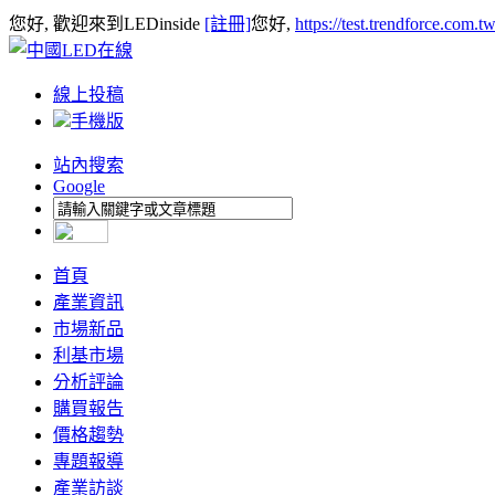
您好, 歡迎來到LEDinside
[註冊]
您好,
https://test.trendforce.com.
線上投稿
手機版
站內搜索
Google
首頁
產業資訊
市場新品
利基市場
分析評論
購買報告
價格趨勢
專題報導
產業訪談