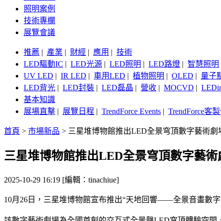
照明案例
技術專欄
展覽會議
推薦
|
產業
|
財經
|
應用
|
技術
LED驅動IC
|
LED光源
|
LED照明
|
LED路燈
|
智慧照明
UV LED
|
IR LED
|
車用LED
|
植物照明
|
OLED
|
量子
LED背光
|
LED封裝
|
LED磊晶
|
營收
|
MOCVD
|
LEDi
基本知識
展場直擊
|
展覽日程
|
TrendForce Events
|
TrendForce
首頁
>
市場新品
>
三星堆博物館推出LED全景穹頂數字藝術劇
三星堆博物館推出LED全景穹頂數字藝術
2025-10-29 16:19 [編輯：tinachiue]
10月26日，三星堆博物館宣布推出“天地回響——全景音畫數
該數字藝術劇場為全國首創的交互式全景聲LED穹頂體驗空間，直