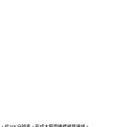
接，近16K分辨率，形成大範圍連續視覺場域。