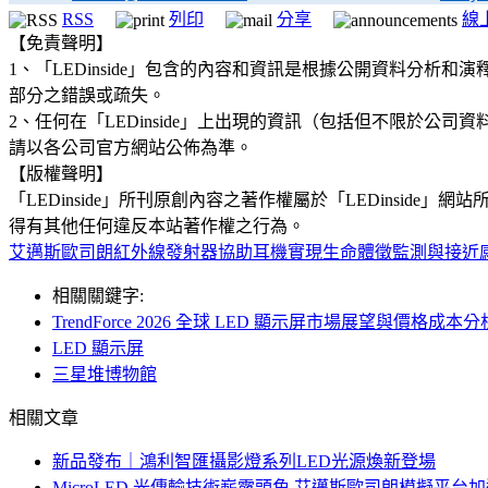
RSS
列印
分享
線
【免責聲明】
1、「LEDinside」包含的內容和資訊是根據公開資料分
部分之錯誤或疏失。
2、任何在「LEDinside」上出現的資訊（包括但不限於
請以各公司官方網站公佈為準。
【版權聲明】
「LEDinside」所刊原創內容之著作權屬於「LEDins
得有其他任何違反本站著作權之行為。
艾邁斯歐司朗紅外線發射器協助耳機實現生命體徵監測與接近
相關關鍵字:
TrendForce 2026 全球 LED 顯示屏市場展望與價格成本分
LED 顯示屏
三星堆博物館
相關文章
新品發布｜鴻利智匯攝影燈系列LED光源煥新登場
MicroLED 光傳輸技術嶄露頭角 艾邁斯歐司朗模擬平台加