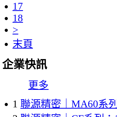
17
18
>
末頁
企業快訊
更多
1
聯源精密｜MA60系列