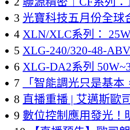
2
聯源精密｜CF系列：1
3
光寶科技五月份全球
4
XLN/XLC系列： 25W
5
XLG-240/320-48-A
6
XLG-DA2系列 50W~3
7
「智能調光只是基本
8
直播重播 | 艾邁斯歐
9
數位控制應用發光！