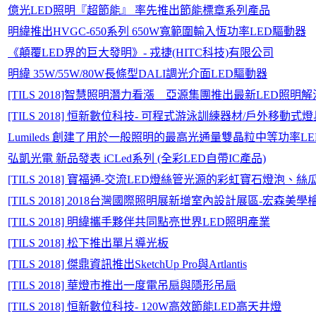
億光LED照明『超節能』 率先推出節能標章系列產品
明緯推出HVGC-650系列 650W寬範圍輸入恆功率LED驅動器
《顛覆LED界的巨大發明》- 戎捷(HITC科技)有限公司
明緯 35W/55W/80W長條型DALI調光介面LED驅動器
[TILS 2018]智慧照明潛力看漲 亞源集團推出最新LED照明
[TILS 2018] 恒新數位科技- 可程式游泳訓練器材/戶外移動式
Lumileds 創建了用於一般照明的最高光通量雙晶粒中等功率LED，新
弘凱光電 新品發表 iCLed系列 (全彩LED自帶IC產品)
[TILS 2018] 寶福通-交流LED燈絲管光源的彩虹寶石燈泡、
[TILS 2018] 2018台灣國際照明展新增室內設計展區-宏森
[TILS 2018] 明緯攜手夥伴共同點亮世界LED照明產業
[TILS 2018] 松下推出單片導光板
[TILS 2018] 傑鼎資訊推出SketchUp Pro與Artlantis
[TILS 2018] 華燈市推出一度電吊扇與隱形吊扇
[TILS 2018] 恒新數位科技- 120W高效節能LED高天井燈