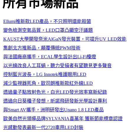
所有市場新品
Ellumi推新款LED產品，不只照明還能殺菌
變色檢測空氣品質，LED口罩凸顯空汙議題
KAUST大學開發奈米AlGaN發光裝置，可提升UV LED效能
集創北方推新品，顛覆傳統PWM技術
與法國廠商攜手，ECAL學生設計出Li-Fi檯燈
以光線改良人工耳蝸，聽力受損者有望聽見更多聲音
控制藍光波長，LG Innotek推護眼用LED
減少監視器死角，歐司朗推新款紅外線LED
透過量子點放射色光，白光LED發光效率寫新紀錄
透過向日葵種子發想，昕諾飛研發新光學設計專利
與Smart AV攜手，洲明研發出Unano 1.8 LED產品
歐美自然光領導品牌SYLVANIA喜萬年 獲新節能標章認證
光感動發表最新一代2720車用LED封裝