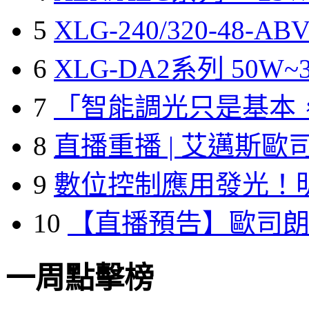
5
XLG-240/320-48-A
6
XLG-DA2系列 50W~3
7
「智能調光只是基本
8
直播重播 | 艾邁斯歐
9
數位控制應用發光！
10
【直播預告】歐司
一周點擊榜