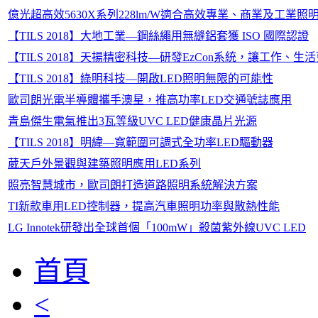
億光超高效5630X系列228lm/W適合高效專業、商業及工業照
【TILS 2018】大地工業—鋼絲繩用無縫鋁套獲 ISO 國際認證
【TILS 2018】天揚精密科技—研發EzCon系統，讓工作、生
【TILS 2018】綠明科技—開啟LED照明無限的可能性
歐司朗光電半導體攜手澳星，推高功率LED交通號誌應用
青島傑生電氣推出3瓦等級UVC LED健康晶片光源
【TILS 2018】明緯—寬範圍可調式全功率LED驅動器
葳天戶外景觀與建築照明應用LED系列
照亮智慧城市，歐司朗打造道路照明系統解決方案
TI新款車用LED控制器，提高汽車照明功率與散熱性能
LG Innotek研發出全球首個「100mW」殺菌紫外線UVC LED
首頁
<