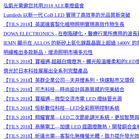
弘凱光電邀您共用2018 ALE車燈盛會
Lumileds 以新一代 CoB LED 實現了高效率的光品質新突破
【TILS 2018】英諾達客製化植物照明實現高效作物生長
DOWA ELECTRONICS - 在樹脂硬化・醫療行業所應用
IEMN 顯示在 ALLOS 的新矽上氮化鎵磊晶圓上超過 1400V 
明緯推出多款新品，增添照明市場多元性
【TILS 2018】寶福通-超越白熾燈泡，蠋光般溫暖柔和的LE
億光於日本科技展展出全系列完整產品
【TILS 2018】英群企業公司—天井燈系列，快速點亮又環保
【TILS 2018】可杰科技—時尚設計與高質感的完美結合
【TILS 2018】寶福通—微型交流市電 LED 燈絲管光源
【TILS 2018】恒新數位科技—LED全彩照明控制系統
【TILS 2018】翔耀實業—LED二次節能調光系統，更加智慧
【TILS 2018】商勝電工—加速 LED 庭園燈散熱，開發銅合
【TILS 2018】昕達光電—客製化無機螢光體，致力提升發光