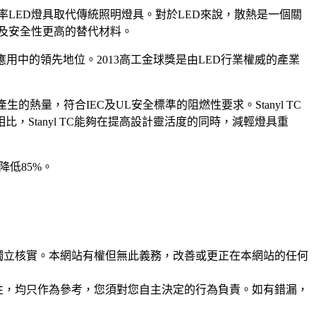
LED燈具取代傳統照明燈具。對於LED來說，散熱是一個關
輕及安全性更高的替代材料。
具應用中的領先地位。2013高工金球獎是由LED行業權威的產業
生的熱量，符合IEC及UL安全標準的阻燃性要求。Stanyl TC
Stanyl TC能夠在提高設計靈活度的同時，減輕燈具重
降低85%。
未經獨立核實。本網站有權但無此義務，改善或更正在本網站的任何
準確性，均只作為參考，您須對您自主決定的行為負責。如有錯漏，