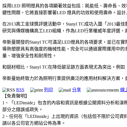
採用LED 照明燈具的各項顯著效益包括：耗能低、壽命長、
鍵性問題，它將直接影響著LED 燈具的功效和使用壽命。設
在2013高工金球獎評選活動中，Stanyl TC成功入圍「2
研究與傳媒機構高工LED組織，作為LED行業權威年度評選
帝斯曼開發的Stanyl TC可滿足LED燈具的各項要求，並已在實
導熱塑膠具有高強度的機械性能，完全可以通過實際運用中的多次
量、增強安全性和耐用性。
和鋁材相比，Stanyl TC在降低碳足跡方面表現尤為突出。例如：
帝斯曼始終致力於為照明行業提供廣泛的應用材料解決方案，
RSS
列印
分享
線
【免責聲明】
1、「LEDinside」包含的內容和資訊是根據公開資料分
部分之錯誤或疏失。
2、任何在「LEDinside」上出現的資訊（包括但不限於
請以各公司官方網站公佈為準。