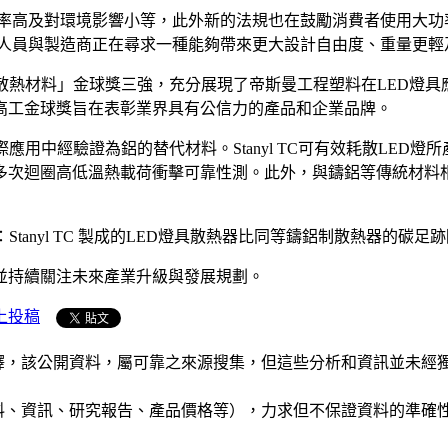
效率高及對環境影響小等，此外新的法規也在鼓勵消費者使用大功率
計人員與製造商正在尋求一種能夠帶來更大設計自由度、重量更
013最佳散熱材料」金球獎三強，充分展現了帝斯曼工程塑料在LED燈
，高工金球獎旨在表彰業界具有公信力的產品和企業品牌。
際應用中經驗證為鋁的替代材料。Stanyl TC可有效耗散LED燈所產
迴圈高低溫熱載荷衝擊可靠性測。此外，與鑄鋁等傳統材料相比，
Stanyl TC 製成的LED燈具散熱器比同等鑄鋁制散熱器的碳足跡
並持續關注未來產業升級與發展規劃。
上投稿
析和演釋，該公開資料，屬可靠之來源搜集，但這些分析和資訊並
公司資料、資訊、研究報告、產品價格等），力求但不保證資料的