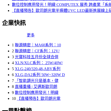
數位控制應用發光！明緯 COMPUTEX 展秀 跨產業「
【直播預告】歐司朗光電半導體UVC LED最新進展線
企業快訊
更多
1
聯源精密｜MA60系列：10
2
聯源精密｜CF系列：12V/
3
光寶科技五月份全球合併
4
XLN/XLC系列： 25W/40W/
5
XLG-240/320-48-ABV系列
6
XLG-DA2系列 50W~320W D
7
「智能調光只是基本，健
8
直播重播 | 艾邁斯歐司朗
9
數位控制應用發光！明緯
10
【直播預告】歐司朗光電
一周點擊榜