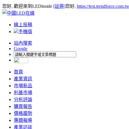
您好, 歡迎來到LEDinside
[註冊]
您好,
https://test.trendforce.com.
線上投稿
手機版
站內搜索
Google
首頁
產業資訊
市場新品
利基市場
分析評論
購買報告
價格趨勢
專題報導
產業訪談