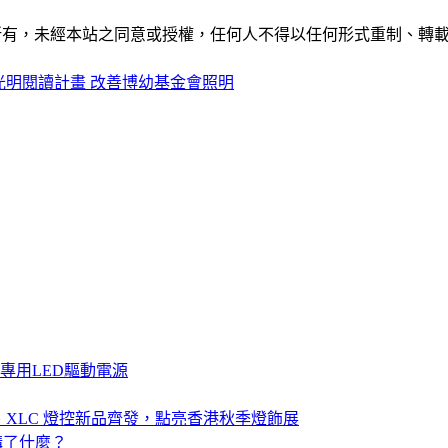
ide」網站所有，未經本站之同意或授權，任何人不得以任何形式重
光明閱讀計畫 改善博幼基金會照明
) 照明專用LED驅動電源
、XLC 燈控新品齊發，點亮香港秋季燈飾展
講了什麼？