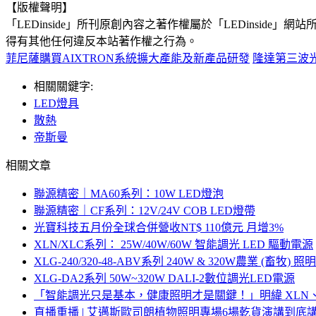
【版權聲明】
「LEDinside」所刊原創內容之著作權屬於「LEDins
得有其他任何違反本站著作權之行為。
菲尼薩購買AIXTRON系統擴大產能及新產品研發
隆達第三波
相關關鍵字:
LED燈具
散熱
帝斯曼
相關文章
聯源精密｜MA60系列：10W LED燈泡
聯源精密｜CF系列：12V/24V COB LED燈帶
光寶科技五月份全球合併營收NT$ 110億元 月增3%
XLN/XLC系列： 25W/40W/60W 智能調光 LED 驅動電源
XLG-240/320-48-ABV系列 240W & 320W農業 (畜牧
XLG-DA2系列 50W~320W DALI-2數位調光LED電源
「智能調光只是基本，健康照明才是關鍵！」明緯 XLN
直播重播 | 艾邁斯歐司朗植物照明專場6場乾貨演講到底