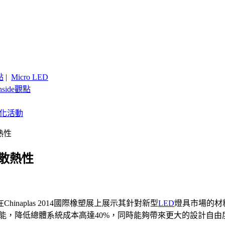
點
|
Micro LED
nside觀點
客製化活動
熱性
具散熱性
aplas 2014國際橡塑展上展示其針對新型
LED
燈具市場的材料
的散熱性能，降低總體系統成本高達40%，同時能夠帶來更大的設計自