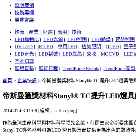
照明案例
技術專欄
展覽會議
推薦
|
產業
|
財經
|
應用
|
技術
LED驅動IC
|
LED光源
|
LED照明
|
LED路燈
|
智慧照明
UV LED
|
IR LED
|
車用LED
|
植物照明
|
OLED
|
量子
LED背光
|
LED封裝
|
LED磊晶
|
營收
|
MOCVD
|
LEDi
基本知識
展場直擊
|
展覽日程
|
TrendForce Events
|
TrendForce
首頁
>
企業快訊
>
帝斯曼獲獎材料Stanyl® TC提升LED燈具散
帝斯曼獲獎材料Stanyl® TC提升LED燈
2014-07-03 11:08 [編輯：carina ying]
作為全球生命科學與材料科學領先企業，荷蘭皇家帝斯曼集團在Chin
Stanyl TC導熱材料可為LED 燈具製造商提供更為出色