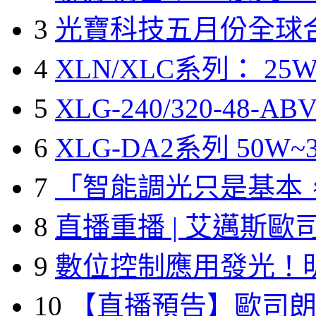
3
光寶科技五月份全球
4
XLN/XLC系列： 25W
5
XLG-240/320-48-A
6
XLG-DA2系列 50W~3
7
「智能調光只是基本
8
直播重播 | 艾邁斯歐
9
數位控制應用發光！
10
【直播預告】歐司