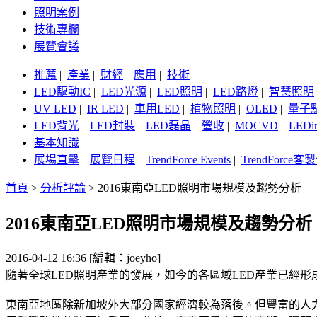
照明案例
技術專欄
展覽會議
推薦
|
產業
|
財經
|
應用
|
技術
LED驅動IC
|
LED光源
|
LED照明
|
LED路燈
|
智慧照明
UV LED
|
IR LED
|
車用LED
|
植物照明
|
OLED
|
量子
LED背光
|
LED封裝
|
LED磊晶
|
營收
|
MOCVD
|
LEDi
基本知識
展場直擊
|
展覽日程
|
TrendForce Events
|
TrendForce
首頁
>
分析評論
>
2016東南亞LED照明市場規模及趨勢分析
2016東南亞LED照明市場規模及趨勢分析
2016-04-12 16:36 [編輯：joeyho]
隨著全球LED照明產業的發展，如今的各區域LED產業已經
東南亞地區除新加坡外大部分國家經濟較為落後。但豐富的人