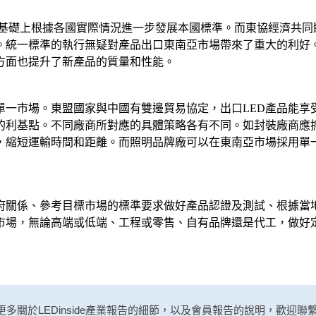
準的基礎上根據各國實際情況進一步發展本國標準。而東協經濟共同
。統一標準的執行無疑對產品出口東南亞市場帶來了重大的利好
方面也提升了新產品的質量和性能。
大單一市場。東盟國家與中國有雙邊貿易協定，出口LED產品能
場的利基點。不同廠商所對應的具體策略各有不同。如封裝廠商應
，縮短運輸時間和距離。而照明品牌廠可以在東南亞市場採用單
府關係、參考目標市場的標準要求做好產品認證及測試、根據當
市場，無論高端或低端、工程或零售、自有品牌還是代工，做好
多關於LEDinside產業報告的細節，以及會員報告的說明，歡迎聯