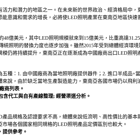
有活力和潛力的地區之一。在未來新的世界政治、經濟格局中，
節能意識和需求的增長，必將使LED照明產業在東南亞地區快速
48億美元，其中LED照明規模就來到15億美元，比重高達31.25
對傳統照明的替換力度也逐步加強。雖然2015年受到總體經濟環
規模仍將持續提升，東南亞正在逐漸成為中國廠商出口LED照明
：1. 由中國廠商為當地照明廠提供器件；2. 進口半成品+當地
總體來說，由於缺乏當地生產製造能力，東南亞各國市場仍以飛
廠商列表。
包含代工與自有產線整理;
經營渠道分析。
ED產品規格及認證要求不高，總體來說低流明、高性價比的基本
市場各個國家相同規格的LED照明產品定價區別也較大。
，提供參考。