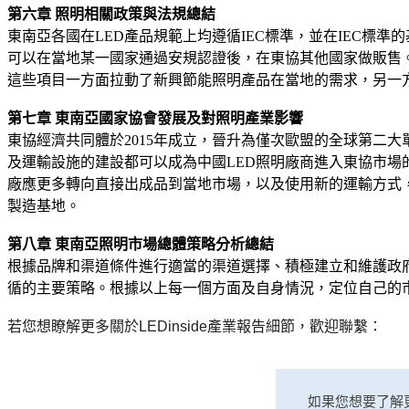
第六章
照明相關政策與法規總結
東南亞各國在LED產品規範上均遵循IEC標準，並在IEC標
可以在當地某一國家通過安規認證後，在東協其他國家做販售
這些項目一方面拉動了新興節能照明產品在當地的需求，另一
第七章
東南亞國家協會發展及對照明產業影響
東協經濟共同體於2015年成立，晉升為僅次歐盟的全球第二
及運輸設施的建設都可以成為中國LED照明廠商進入東協市
廠應更多轉向直接出成品到當地市場，以及使用新的運輸方式
製造基地。
第八章
東南亞照明市場總體策略分析總結
根據品牌和渠道條件進行適當的渠道選擇、積極建立和維護政
循的主要策略。根據以上每一個方面及自身情況，定位自己的
若您想瞭解更多關於LEDinside產業報告細節，歡迎聯繫：
如果您想要了解更