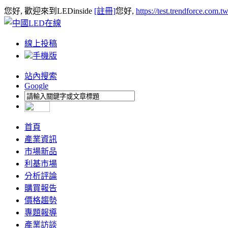
您好, 歡迎來到LEDinside
[註冊]
您好,
https://test.trendforce.com.
線上投稿
手機版
站內搜索
Google
首頁
產業資訊
市場新品
利基市場
分析評論
購買報告
價格趨勢
專題報導
產業訪談