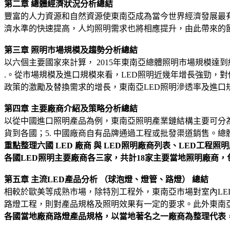
第二章
總體經濟狀況分析總結
豐富的人力資源和自然資源使東南亞成為當今世界經濟發展最
濟水準的快速提高，人均照明需求也將相應提升，由此帶來的
第三章
照明市場規模及趨勢分析總結
以六個主要國家來計算， 2015年東南亞總體照明市場規模達到約
.。從市場規模及進口規模來看，LED照明近幾年增長強勁，
政策的激勵及替換需求的增長，東南亞LED照明滲透率及進口
第四章
主要廠商介紹及策略分析總結
以從中國進口照明產品為例，東南亞照明產業鏈結構主要可分為五種
貨到各國；5. 中國廠商自有品牌通過工程或批發渠道銷售。
重點整理六國 LED
廠商
與 LED
照明廠商列表、LED
工程照明
各國LED
照明主要廠商各三家，共計18
家主要當地照明廠商，
第五章
主流LED
產品分析
（球泡燈、燈管、路燈）
總結
相較於歐美等成熟市場，除特別工程外，東南亞市場對室內L
路燈工程，則對產品規格及照明效果有一定的要求。此外東南亞
各國當地廠商路燈產品規格，以當地著名之一廠商為整理代表