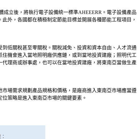
體成立後，將執行電子設備統一標準AHEEERR。電子設備產品
。此外，各國都在積極制定節能目標並開展各種節能工程項目，
享受到低關稅甚至零關稅。關稅減免、投資和資本自由、人才流通
抓住機會進入當地照明廠供應鏈，或到當地投資建廠；照明代工
一代理商或辦事處，也可以在當地投資建廠，將東南亞當做生產
地市場需求規劃產品規格和價格，是廠商進入東南亞市場應當遵
定位策略是進入東南亞市場的關鍵要素。
繫：