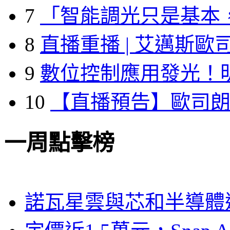
7
「智能調光只是基本
8
直播重播 | 艾邁斯歐
9
數位控制應用發光！
10
【直播預告】歐司
一周點擊榜
諾瓦星雲與芯和半導體達