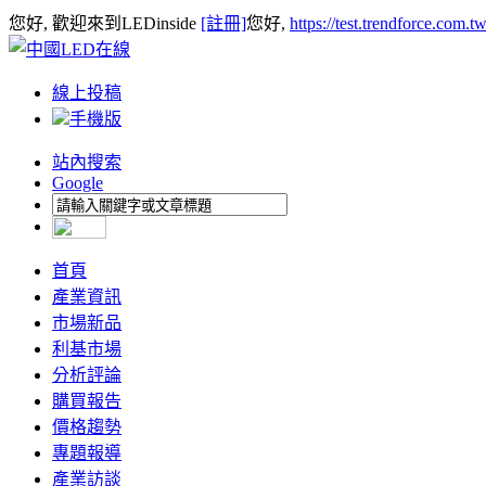
您好, 歡迎來到LEDinside
[註冊]
您好,
https://test.trendforce.com.
線上投稿
手機版
站內搜索
Google
首頁
產業資訊
市場新品
利基市場
分析評論
購買報告
價格趨勢
專題報導
產業訪談