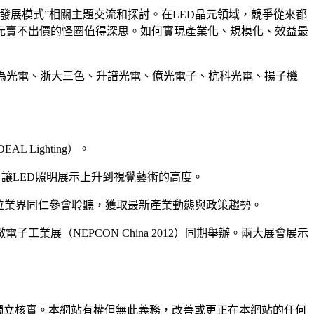
元企業前瞻性發展模式”相關主題交流和探討。在LED晶元領域，競爭從來都
元賣不出價的怪圈值得深思。如何實現產業化、規模化、效益最
為光電、浙大三色、升譜光電、億光電子、杭科光電、揚子機
Lighting）。
境，讓LED照明展示上升到視覺藝術的高度。
0位業界同仁參會聆聽，獲取最新產業動態與政策趨勢。
展（NEPCON China 2012）同期舉辦。兩大展會展示
未經獨立核實。本網站有權但無此義務，改善或更正在本網站的任何