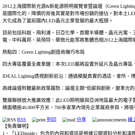
2012上海國際新光源&新能源照明展覽會暨論壇（Green Ligh
是國際化的，降價的背後其實是對市場份額的搶佔。對本土L
大化成為了當前國內LED晶元企業發展的最大瓶頸。
目前包括科銳、飛利浦、日亞化學、首爾半導體、晶元光電、
電、中科萬邦、英飛特、華微元能等將集體亮相2012上海國
熱點四：Green Lighting創造商機巧布局
四大專區覆蓋全產業鏈：本次LED展將設置外延片及晶元專區、藍寶
IDEAL Lighting透視創新前沿：通過模擬真實的酒店
高峰論壇聆聽最新政策趨勢：論壇主題“低碳與創新，變革光的
雙展聯辦放大推廣效應：此LED照明展與亞洲地區最大的電子製造
總面積逾40,000平方米，700多家業內領先企業展商參與，將
RSS
列印
分享
線
【免責聲明】
1、「LEDinside」包含的內容和資訊是根據公開資料分