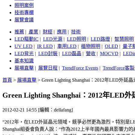
照明案例
技術專欄
展覽會議
推薦
|
產業
|
財經
|
應用
|
技術
LED驅動IC
|
LED光源
|
LED照明
|
LED路燈
|
智慧照明
UV LED
|
IR LED
|
車用LED
|
植物照明
|
OLED
|
量子
LED背光
|
LED封裝
|
LED磊晶
|
營收
|
MOCVD
|
LEDi
基本知識
展場直擊
|
展覽日程
|
TrendForce Events
|
TrendForce
首頁
>
展場直擊
>
Green Lighting Shanghai：2012年LE
Green Lighting Shanghai：2012
2012-02-21 14:55 [編輯：dellafang]
“2012年，在LED外延晶元領域，競爭必然更為激烈，特別是LE
Shanghai組委會負責人說：“作為2012上半年國內最具影