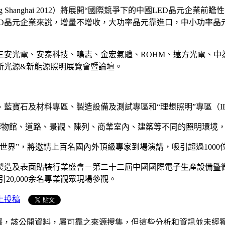
ting Shanghai 2012）將展開“國際競爭下的中國LED晶
ED晶元企業來說，增量不增收，大功率晶元靠進口，中小功率晶
三安光電、安泰科技、鳴志、金宏氣體、ROHM、遠方光電、中
際新光源&新能源照明展覽會暨論壇。
石及材料專區、製造設備及測試專區和“理想照明”專區（IDEAL 
、會所、博物館、道路、景觀、陳列、商業室內、建築等不同的照明環
世界”，將邀請上百名國內外頂級專家到場演講，吸引超過100
及表面貼裝行業盛會－第二十二屆中國國際電子生產設備暨微電子工業
吸引20,000余名專業觀眾現場參觀。
上投稿
析和演釋，該公開資料，屬可靠之來源搜集，但這些分析和資訊並