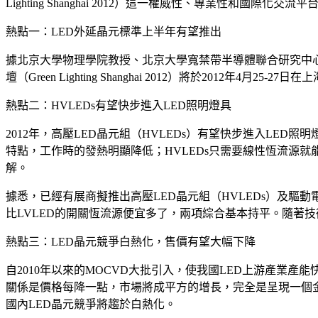
Lighting Shanghai 2012）這一權威性、專業性和國際化交
熱點一：LED外延晶元標準上半年有望推出
據北京大學物理學院教授、北京大學寬禁帶半導體聯合研究中
壇（Green Lighting Shanghai 2012）將於201
熱點二：HVLEDs有望快步進入LED照明燈具
2012年，高壓LED晶元組（HVLEDs）有望快步進入LED
特點，工作時的發熱明顯降低；HVLEDs只需要線性恆流源
解。
據悉，已經有展商擬推出高壓LED晶元組（HVLEDs）及驅動
比LVLED的開關恆流源便宜多了，兩項綜合基本持平。隨著技
熱點三：LED晶元競爭白熱化，售價有望大幅下降
自2010年以來的MOCVD大批引入，使我國LED上游產業
關係是價格每降一點，市場將成平方的增長，完全是呈現一個
國內LED晶元競爭將趨於白熱化。