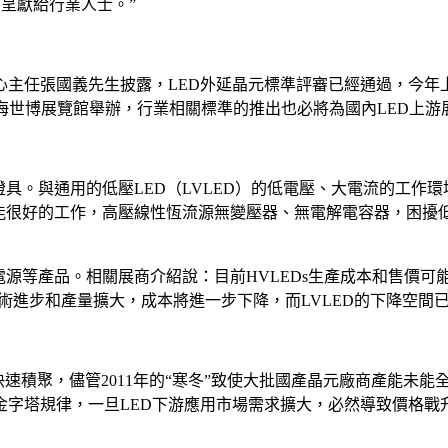
流平台呈獻給行業人士。”
心主任張國義先生披露，LED外延晶元標準評審已經通過，今年
2年4月25-27日在上海世博展覽館舉辦，行業相關標準的推出也必將為國內LE
照明燈具。與通用的低壓LED（LVLED）的低電壓、大電流的工作
就能很好的工作，高壓線性恆流源無變壓器、無電解電容器，困擾
電源等產品。相關展商介紹說：目前HVLEDs生產成本和售價可能比
術進步和產量擴大，成本將進一步下降，而LVLED的下降空間已
產能快速積聚，儘管2011年的“寒冬”致使大批國產晶元廠商產能
金字塔規律，一旦LED下游應用市場需求擴大，必然導致價格戰