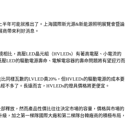
上半年可能就推出了。上海國際新光源&新能源照明展覽會暨論
D上游展商帶來利好消息。
環境相比，高壓LED晶元組（HVLEDs）有著高電壓、小電流的
低壓LED的驅動電源壽命、電解電容器的壽命問題將有望迎刃而
同樣瓦數的LVLED貴20%，但HVLEDs的驅動電源的成本要
經不多了。長遠而言，HVLEDs的燈具價格將更便宜。
未能全部釋放，然而產品性價比往往決定市場的容量，價格與市場的
升級，加之第一梯隊國際大廠和第二梯隊台韓廠商的積極布局，