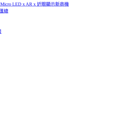
icro LED x AR x 近眼顯示新商機
點匯總
限