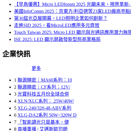
【早鳥優惠】Micro LEDforum 2025 光顯未來，視界革新- M
美國InfoComm 2025：京東方/利亞德等23家LED廠商亮
第30屆光亞展開幕，LED照明企業如何創新？
走進SID 2025，看MicroLED應用多元齊放
Touch Taiwan 2025: Micro LED 顯示與光通訊應用潛力無
ISE 2025: LED 顯示屏啟發新型態商業格局
企業快訊
更多
1
聯源精密｜MA60系列：10
2
聯源精密｜CF系列：12V/
3
光寶科技五月份全球合併
4
XLN/XLC系列： 25W/40W/
5
XLG-240/320-48-ABV系列
6
XLG-DA2系列 50W~320W D
7
「智能調光只是基本，健
8
直播重播 | 艾邁斯歐司朗