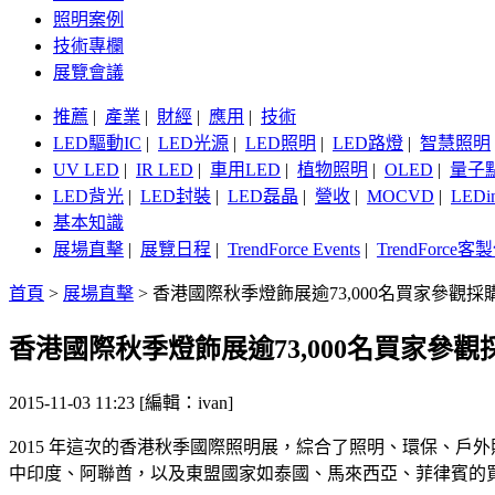
照明案例
技術專欄
展覽會議
推薦
|
產業
|
財經
|
應用
|
技術
LED驅動IC
|
LED光源
|
LED照明
|
LED路燈
|
智慧照明
UV LED
|
IR LED
|
車用LED
|
植物照明
|
OLED
|
量子
LED背光
|
LED封裝
|
LED磊晶
|
營收
|
MOCVD
|
LEDi
基本知識
展場直擊
|
展覽日程
|
TrendForce Events
|
TrendForce
首頁
>
展場直擊
>
香港國際秋季燈飾展逾73,000名買家參觀
香港國際秋季燈飾展逾73,000名買家參
2015-11-03 11:23 [編輯：ivan]
2015 年這次的香港秋季國際照明展，綜合了照明、環保、
中印度、阿聯酋，以及東盟國家如泰國、馬來西亞、菲律賓的