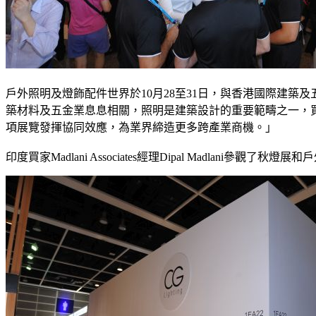
戶外照明及燈飾配件世界於10月28至31日，與香港國際建
築材料及五金業息息相關，照明是建築設計的重要範疇之一，
項展覽發揮協同效應，為業界締造更多跨產業商機。」
印度買家Madlani Associates經理Dipal Madla