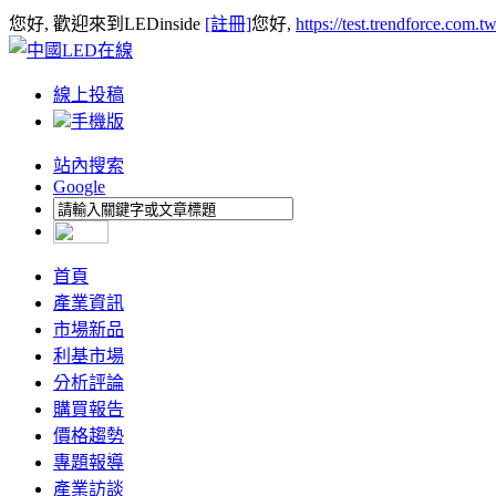
您好, 歡迎來到LEDinside
[註冊]
您好,
https://test.trendforce.com.
線上投稿
手機版
站內搜索
Google
首頁
產業資訊
市場新品
利基市場
分析評論
購買報告
價格趨勢
專題報導
產業訪談