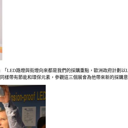
ge創辦人Jörg Fey表示﹕「LED路燈與街燈向來都是我們的採購重點，
會，同樣帶有節能和環保元素，參觀這三個展會為他帶來新的採購