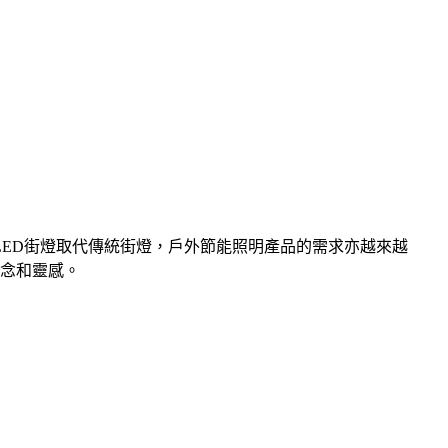
歐洲政府計劃以LED街燈取代傳統街燈，戶外節能照明產品的需求亦越來越
意念和靈感。