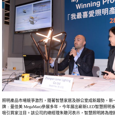
照明產品市場競爭激烈，隨著智慧家居及辦公室成新趨勢，新一
牌﹕曼佳美 MegaMan)參展多年，今年展出嶄新LED智慧照明
吸引買家注目。該公司的總經理朱聰河表示，智慧照明將為燈飾